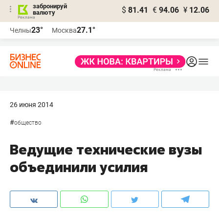
забронируй
$
81.41
€
94.06
¥
12.06
валюту
23°
27.1°
Челны
Москва
26 июня 2014
#
общество
Ведущие технические вузы
объединили усилия