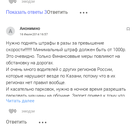
0
эмодзи
Ответить
Показать ответы 3
Анонимно
16 Июля 2014
16:57
Нужно поднять штрафы в разы за превышение
скорости!!!!!!!! Минимальный штраф должен быть от 1000р.
Это очевидно. Только Финансоввые меры повлияют на
обстановку на дорогах.
И очень много водителей с других регионов России,
которые нарушают везде по Казани, потому что в их
регионах нет правил вообще.
И касательно парковок, нужно в ночное время разрешать
парковать машины на обочине. Запрет привел к тому что
Читать далее
в зеленой зоне по всему городу машины. Это очень
большая проблема. В европе давно решили этот вопрос.
0
эмодзи
Нужны муниципальные парковки в жилых зонах и с
Ответить
нормальными условиями оплаты.