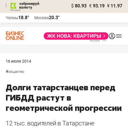
забронируй
$
80.93
€
93.19
¥
11.97
валюту
18.8°
20.3°
Челны
Москва
16 июля 2014
#
общество
Долги татарстанцев перед
ГИБДД растут в
геометрической прогрессии
12 тыс. водителей в Татарстане