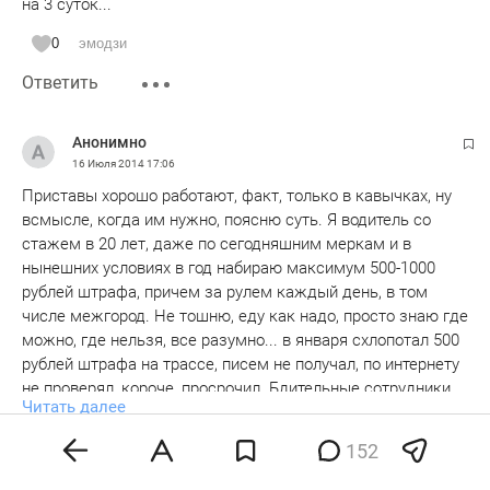
на 3 суток...
0
эмодзи
Ответить
Анонимно
16 Июля 2014
17:06
Приставы хорошо работают, факт, только в кавычках, ну
всмысле, когда им нужно, поясню суть. Я водитель со
стажем в 20 лет, даже по сегодняшним меркам и в
нынешних условиях в год набираю максимум 500-1000
рублей штрафа, причем за рулем каждый день, в том
числе межгород. Не тошню, еду как надо, просто знаю где
можно, где нельзя, все разумно... в января схлопотал 500
рублей штрафа на трассе, писем не получал, по интернету
не проверял, короче, просрочил. Бдительные сотрудники
Читать далее
судебных приставов завели на меня исполнительное
производство, еще бы целых 500 р. задолжал
0
эмодзи
152
государству)))) короче, оплатил в тот же день, как узнал,
Ответить
прошло уже более месяца, наконец-то из базы ГИБДД
Показать ответы 3