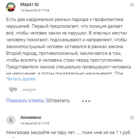
Марат Ш
16 Июля 2014
17:04
Есть два кардинально разных подхода к профилактике
нарушений. Первый предполагает, что полиция делает
всё, чтобы человек закон не нарушал. В опасных местах
человеку помогают, подсказывают и направляют, чтобы
законопослушный человек оставался в рамках закона.
Второй подход, противоположный, заключается в том,
чтобы вселить в человека страх перед преступлением.
Представители закона специально провоцируют человека
на нарушение, а потом показательно наказывают. При
Читать далее
этом даже законопослушный человек всегда находится в
напряжении, так как система играет против него, она не
0
эмодзи
заинтересована в порядке. Далеко ходить не надо:
Ответить
посмотрите, как работают наши ГАИшники.
Показать ответы 3
Анонимно
16 Июля 2014
17:05
Мингазова закройте на пару лет...., тоже мне из-за 1 т.руб.