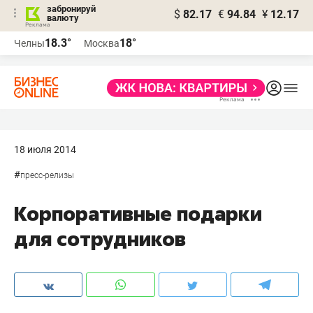
забронируй
$
82.17
€
94.84
¥
12.17
валюту
18.3°
18°
Челны
Москва
18 июля 2014
#
пресс-релизы
Корпоративные подарки
для сотрудников