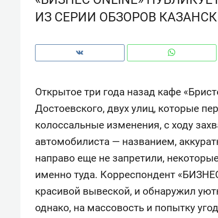
рынки, почему надо знать аксакал
ИЗ СЕРИИ ОБЗОРОВ КАЗАНСК
чем интересен Оман?
Открытое три года назад кафе «Брист
Достоевского, двух улиц, которые п
колоссальные изменения, с ходу за
автомобилиста — названием, аккура
направо еще не запретили, некоторые
именно туда. Корреспондент «БИЗНЕС 
Рекомендуем
Рекоме
красивой вывеской, и обнаружил уютн
Оставить шум за волной: как
Психо
строят тишину в казанском
«Дире
однако, на массовость и попытку уго
ЖК «Заря»
когда