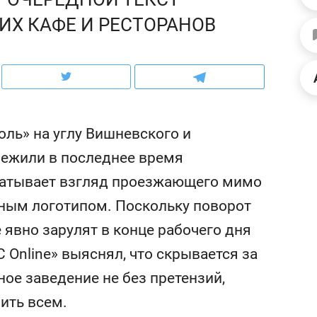
ов и
о трехкратном росте цен, дотошных
школьной формы о конт
ИХ КАФЕ И РЕСТОРАНОВ
клиентах и чудных запросах мастеров
налогах и развитии без 
оль» на углу Вишневского и
ережили в последнее время
хватывает взгляд проезжающего мимо
тным логотипом. Поскольку поворот
 явно зарулят в конце рабочего дня
Online» выяснял, что скрывается за
ндуем
Рекомендуем
ое заведение не без претензий,
терапевт «Фороса»:
Дизайнер-прораб Нат
кторский невроз» –
Наседкина: «Ремонт в
дить всем.
 человек не считает
с мебелью за 2 миллио