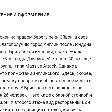
ЕНИЕ И ОФОРМЛЕНИЕ
ожен н
а правом берегу реки Эйвон, в свое
 благополучию город Англии после Лондона
 порт Британской империи, позже — как
а «Конкорд». Для людей старше 30 это еще
 группы типа
Massive Attack.
Однако в
-то прямо-таки английского. Здесь, скорее,
попытку превратить общественное место в
вартиру. У Бристоля есть
парковк
а, на
ся
26 человек —
это
кафе
с барной стойкой и
кой. У второго
этаж
а вид
ресторан
ный, он
зкий, но не давящий потолок, ковры на