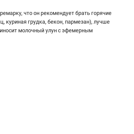
ремарку, что он рекомендует брать горячие
ц, куриная грудка, бекон,
п
армезан
), лучше
риносит м
олочный
у
лун
с эфемерным