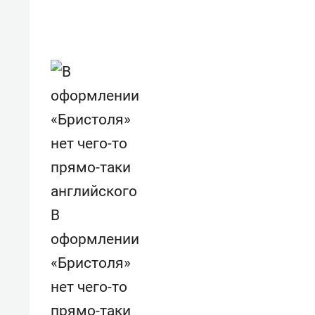
свою 
стрес
В
оформлении
«Бристоля»
нет чего-то
прямо-таки