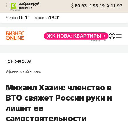
забронируй
$
80.93
€
93.19
¥
11.97
валюту
16.1°
19.3°
Челны
Москва
12 июня 2009
#
финансовый кризис
Михаил Хазин: членство в
ВТО свяжет России руки и
лишит ее
самостоятельности