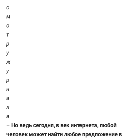
с
м
о
т
р
у
ж
у
р
н
а
л
а
–
Но ведь сегодня, в век интернета, любой
человек может найти любое предложение в