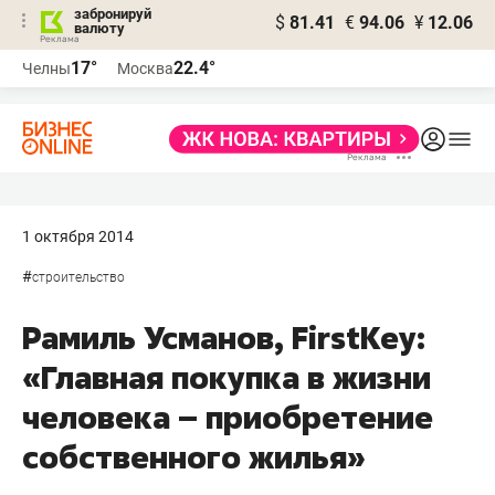
забронируй
$
81.41
€
94.06
¥
12.06
валюту
17°
22.4°
Челны
Москва
1 октября 2014
#
строительство
Рамиль Усманов, FirstKey:
«Главная покупка в жизни
человека – приобретение
собственного жилья»