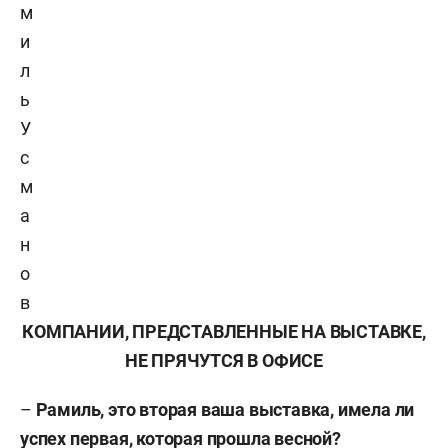
м
и
л
ь
У
с
м
а
н
о
в
КОМПАНИИ, ПРЕДСТАВЛЕННЫЕ НА ВЫСТАВКЕ,
НЕ ПРЯЧУТСЯ В ОФИСЕ
–
Рамиль, это вторая ваша выставка, имела ли
успех первая, которая прошла весной?