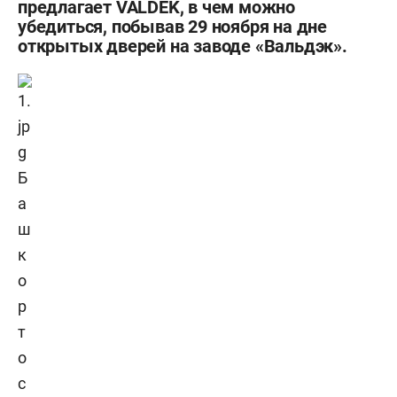
предлагает VALDEK, в чем можно
убедиться, побывав 29 ноября на дне
открытых дверей на заводе «Вальдэк».
Б
а
ш
к
о
р
т
о
с