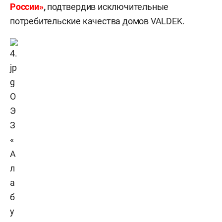
России»
,
подтвердив исключительные
потребительские качества домов VALDEK.
О
Э
З
«
А
л
а
б
у