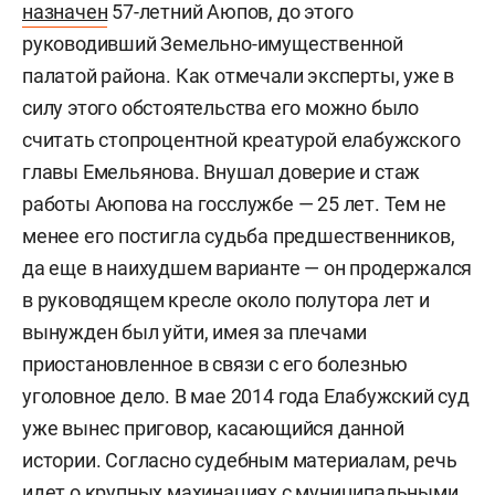
назначен
57-летний Аюпов, до этого
руководивший Земельно-имущественной
палатой района. Как отмечали эксперты, уже в
силу этого обстоятельства его можно было
считать стопроцентной креатурой елабужского
главы Емельянова. Внушал доверие и стаж
работы Аюпова на госслужбе — 25 лет. Тем не
менее его постигла судьба предшественников,
да еще в наихудшем варианте — он продержался
в руководящем кресле около полутора лет и
вынужден был уйти, имея за плечами
приостановленное в связи с его болезнью
уголовное дело. В мае 2014 года Елабужский суд
уже вынес приговор, касающийся данной
истории. Согласно судебным материалам, речь
идет о крупных махинациях с муниципальными