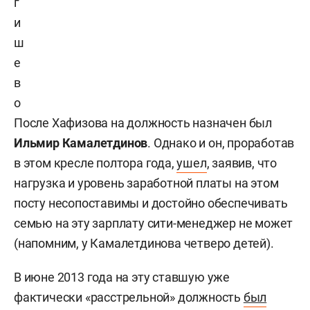
г
и
ш
е
в
о
После Хафизова на должность назначен был
Ильмир Камалетдинов
. Однако и он, проработав
в этом кресле полтора года,
ушел
, заявив, что
нагрузка и уровень заработной платы на этом
посту несопоставимы и достойно обеспечивать
семью на эту зарплату сити-менеджер не может
(напомним, у Камалетдинова четверо детей).
В июне 2013 года на эту ставшую уже
фактически «расстрельной» должность
был