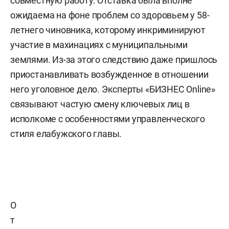
совместную работу. Отставка была вполне
ожидаема на фоне проблем со здоровьем у 58-
летнего чиновника, которому инкриминируют
участие в махинациях с муниципальными
землями. Из-за этого следствию даже пришлось
приостанавливать возбужденное в отношении
него уголовное дело. Эксперты «БИЗНЕС Online»
связывают частую смену ключевых лиц в
исполкоме с особенностями управленческого
стиля елабужского главы.
О
т