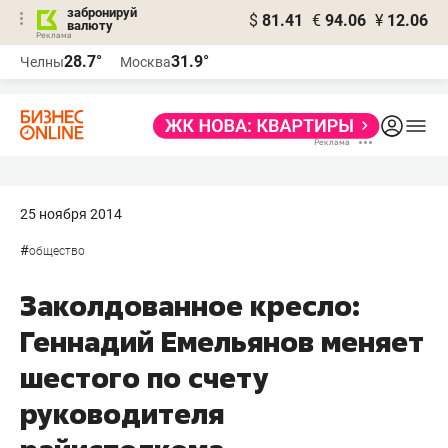
забронируй
$
81.41
€
94.06
¥
12.06
валюту
28.7°
31.9°
Челны
Москва
25 ноября 2014
#
общество
Заколдованное кресло:
Геннадий Емельянов меняет
шестого по счету
руководителя