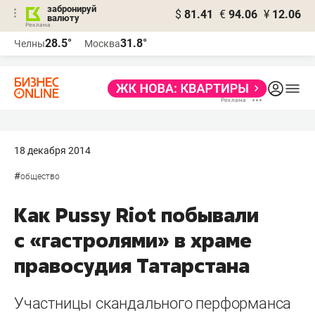
забронируй
$
81.41
€
94.06
¥
12.06
валюту
28.5°
31.8°
Челны
Москва
18 декабря 2014
#
общество
Как Pussy Riot побывали
с «гастролями» в храме
правосудия Татарстана
Участницы скандального перформанса