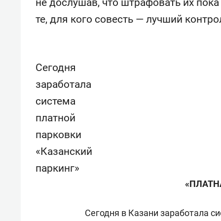
не дослушав, что штрафовать их пока 
спорта
свою 
стрес
те, для кого совесть — лучший контро
Сегодня
заработала
система
платной
парковки
«Казанский
паркинг»
«ПЛАТНА
Сегодня в Казани заработала с