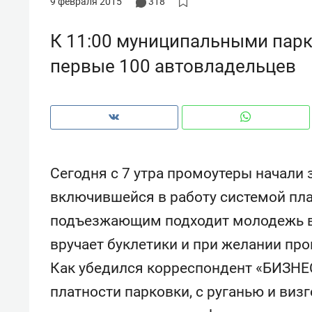
9 февраля 2015
318
рынки, почему надо знать аксакал
чем интересен Оман?
К 11:00 муниципальными пар
первые 100 автовладельцев
Сегодня с 7 утра промоутеры начали 
включившейся в работу системой пла
подъезжающим подходит молодежь в 
вручает буклетики и при желании пр
Рекомендуем
Рекоме
Как убедился корреспондент «БИЗНЕС 
Падел, фитнес, танцы и даже
Психо
ниндзя-зал: как ТРЦ «Франт»
«Дире
платности парковки, с руганью и виз
стал Меккой для любителей
когда 