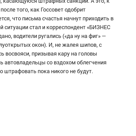
, касающуюся штрафных санкций. А это, к
о после того, как Госсовет одобрит
ся, что письма счастья начнут приходить в
ой ситуации стал и корреспондент «БИЗНЕС
дано, водители ругались («да ну на фиг» —
луоткрытых окон). И, не жалея шипов, с
ь восвояси, призывая кару на головы
ть автовладельцы со вздохом облегчения
о штрафовать пока никого не будут.