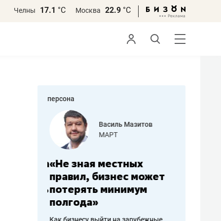
17.1
°С
22.9
°С
Челны
Москва
персона
еменова
Василь Мазитов
»
МАРТ
а: работа
«Не зная местных
«Мне лу
ечься
правил, бизнес может
не зара
вствовать
потерять минимум
чем пот
полгода»
репутац
пошиву
Как бизнесу выйти на зарубежные
Владелец от