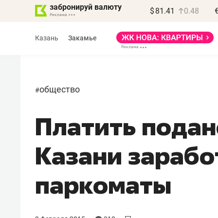
забронируй валюту
$
81.41
0.48
Казань
Закамье
общество
#
Платить подан
Василь Мазитов
МАРТ
Казани зарабо
«Не зная местных
правил, бизнес может
паркоматы
потерять минимум
полгода»
Как бизнесу выйти на зарубежные