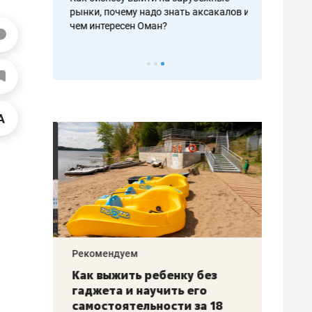
рафакте,
рынки, почему надо знать аксакалов и
о трехкратно
кредитов
чем интересен Оман?
клиентах и ч
Рекомендуем
Рекоме
лья
Как выжить ребенку без
Салих
есте
гаджета и научить его
«Если
а –
самостоятельности за 18
с мин