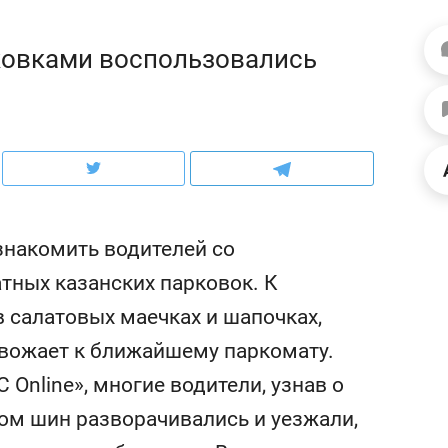
ов и
о трехкратном росте цен, дотошных
школьной формы о конт
клиентах и чудных запросах мастеров
налогах и развитии без 
ковками воспользовались
знакомить водителей со
тных казанских парковок. К
салатовых маечках и шапочках,
овожает к ближайшему паркомату.
ндуем
Рекомендуем
Online», многие водители, узнав о
терапевт «Фороса»:
Дизайнер-прораб Ната
кторский невроз» –
Наседкина: «Ремонт вм
гом шин разворачивались и уезжали,
человек не считает
с мебелью за 2 миллион