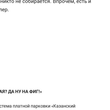
никто не собирается. Впрочем, есть и
сверхнагрузку
для меня это челлендж
сом»
лер.
Я? ДА НУ НА ФИГ!»
истема платной парковки «Казанский