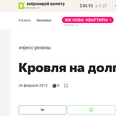
забронируй валюту
$
80.93
-0.20
Казань
Закамье
пресс-релизы
#
Кровля на дол
Василь Мазитов
МАРТ
«Не зная местных
26 февраля 2015
0
правил, бизнес может
потерять минимум
полгода»
Как бизнесу выйти на зарубежные