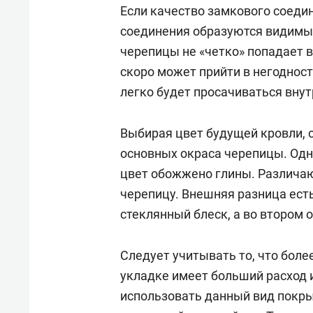
спорта
свою 
Если качество замкового соеди
стрес
соединения образуются видимые
черепицы не «четко» попадает в
скоро может прийти в негодност
легко будет просачиваться внут
Выбирая цвет будущей кровли, с
основных окраса черепицы. Одни
цвет обожжено глины. Различа
черепицу. Внешняя разница есть
стеклянный блеск, а во втором 
Следует учитывать то, что боле
укладке имеет больший расход 
использовать данный вид покры