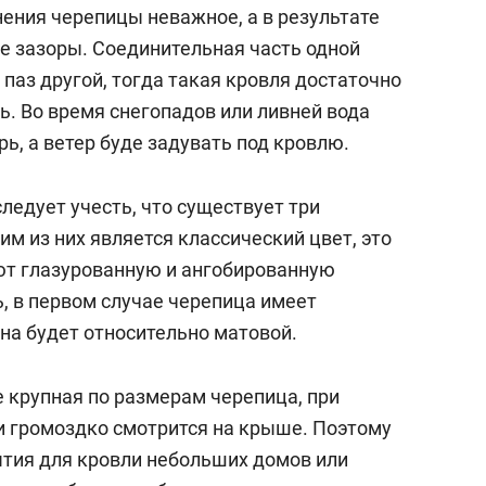
сверхнагрузку
для меня это челлендж
нения черепицы неважное, а в результате
сом»
 зазоры. Соединительная часть одной
 паз другой, тогда такая кровля достаточно
ь. Во время снегопадов или ливней вода
рь, а ветер буде задувать под кровлю.
ледует учесть, что существует три
м из них является классический цвет, это
ют глазурованную и ангобированную
, в первом случае черепица имеет
она будет относительно матовой.
е крупная по размерам черепица, при
и громоздко смотрится на крыше. Поэтому
тия для кровли небольших домов или