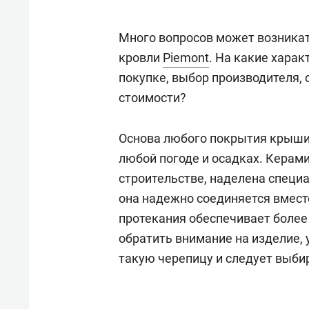
рынки, почему надо знать аксакал
чем интересен Оман?
Много вопросов может возника
кровли
Piemont
. На какие хара
покупке, выбор производителя, 
стоимости?
Основа любого покрытия крыши 
любой погоде и осадках. Керам
строительстве, наделена спец
она надежно соединяется вмест
протекания обеспечивает более
обратить внимание на изделие, 
Рекомендуем
Рекоме
такую черепицу и следует выби
Падел, фитнес, танцы и даже
Психо
ниндзя-зал: как ТРЦ «Франт»
«Дире
стал Меккой для любителей
когда 