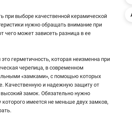
ов и
о трехкратном росте цен, дотошных
школьной формы о конт
клиентах и чудных запросах мастеров
налогах и развитии без 
ть при выборе качественной керамической
ктеристики нужно обращать внимание при
от чего может зависеть разница в ее
это герметичность, которая неизменна при
ическая черепица, в современном
иальными «замками», с помощью которых
е. Качественную и надежную защиту от
 высокий замок. Обязательно нужно
у которого имеется не меньше двух замков,
ндуем
Рекомендуем
рать.
терапевт «Фороса»:
Дизайнер-прораб Ната
кторский невроз» –
Наседкина: «Ремонт вм
человек не считает
с мебелью за 2 миллион