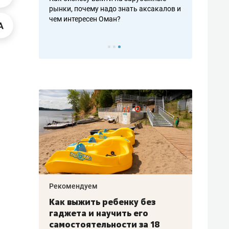
рафакте,
рынки, почему надо знать аксакалов и
о трехкратно
кредитов
чем интересен Оман?
клиентах и ч
Рекомендуем
Рекоме
лья
Как выжить ребенку без
Салих
есте
гаджета и научить его
«Если
а –
самостоятельности за 18
с мин