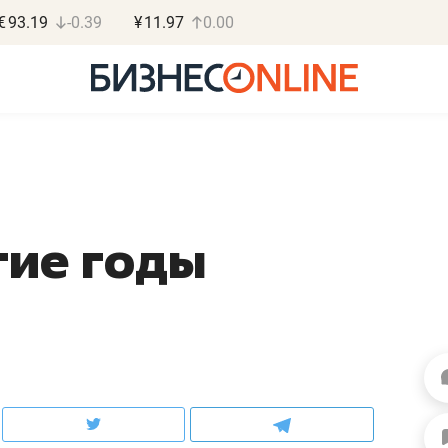
€
93.19
-0.39
¥
11.97
0.00
гие годы
Роман Ободец
Дарья С
«Готовые решения»
«Бросско
«Мне лучше
«Мама говорил
не заработать вообще,
помогает отвл
чем потерять
от болезни, чу
репутацию»
себя живой»
Владелец отделочной фирмы
Наследница бизнеса по 