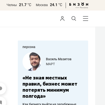
21.7
°С
24.1
°С
Челны
Москва
персона
еменова
Василь Мазитов
»
МАРТ
а: работа
«Не зная местных
«Мне лу
ечься
правил, бизнес может
не зара
вствовать
потерять минимум
чем пот
полгода»
репутац
пошиву
Как бизнесу выйти на зарубежные
Владелец от