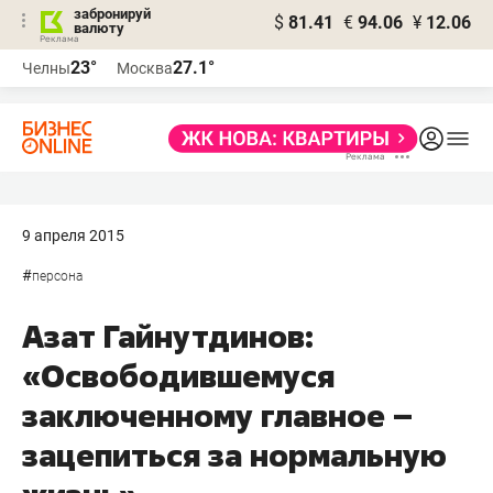
забронируй
$
81.41
€
94.06
¥
12.06
валюту
23°
27.1°
Челны
Москва
9 апреля 2015
#
персона
Азат Гайнутдинов:
«Освободившемуся
заключенному главное –
зацепиться за нормальную