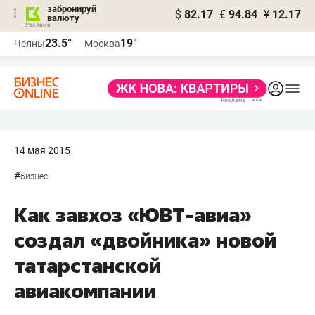
забронируй
$
82.17
€
94.84
¥
12.17
валюту
23.5°
19°
Челны
Москва
14 мая 2015
#
бизнес
Как завхоз «ЮВТ-авиа»
создал «двойника» новой
татарстанской
авиакомпании