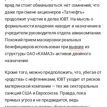
вряд ли стоит обманываться: нет сомнений, что
даже при смене акционеров «Татнефть»
продолжит участие в делах ЮВТ. На мысль о
формальности владения наводит и
назначение
в
учредители руководителя отдела авиакомпании.
Похожий прием
маскировки
реальных
бенефициаров использован при
выводе
из
структуры ОАО «КАМАЗ» активов двойного
назначения.
Кроме того, можно предположить, что, убегая от
«родства» с нефтяниками, ЮВТ уходит от рисков
материнской компании — тех же секторальных
санкций США и Евросоюза. Правда, пока
прямых угроз и не предвидится, ведь
международные полеты будут разрешены