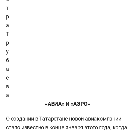
т
р
а
Т
р
у
б
а
е
в
а
«АВИА» И «АЭРО»
О создании в Татарстане новой авиакомпании
стало известно в конце января этого года, когда