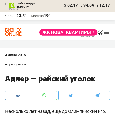
забронируй
$
82.17
€
94.84
¥
12.17
валюту
23.5°
19°
Челны
Москва
4 июня 2015
#
пресс-релизы
Адлер — райский уголок
Несколько лет назад, еще до Олимпийский игр,