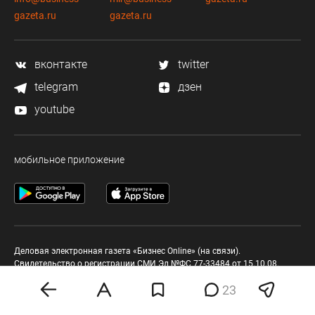
gazeta.ru
gazeta.ru
вконтакте
twitter
telegram
дзен
youtube
мобильное приложение
Деловая электронная газета «Бизнес Online» (на связи).
Свидетельство о регистрации СМИ Эл №ФС 77-33484 от 15.10.08.
Выдано федеральной службой по надзору в сфере связи и массовых
23
коммуникаций.
Учредитель ООО «Бизнес Медия Холдинг»
Шеф-редактор (главный редактор) А.В. Брусницын