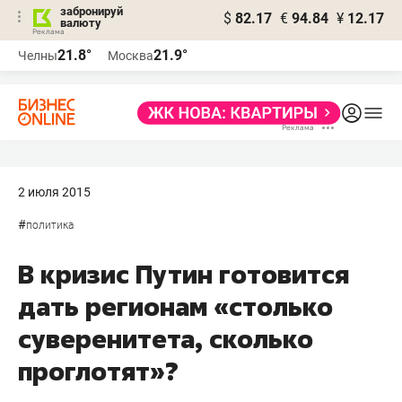
забронируй
$
82.17
€
94.84
¥
12.17
валюту
21.8°
21.9°
Челны
Москва
2 июля 2015
#
политика
В кризис Путин готовится
дать регионам «столько
суверенитета, сколько
проглотят»?