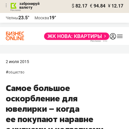
забронируй
$
82.17
€
94.84
¥
12.17
валюту
23.5°
19°
Челны
Москва
2 июля 2015
#
общество
Самое большое
оскорбление для
ювелирки – когда
ее покупают наравне