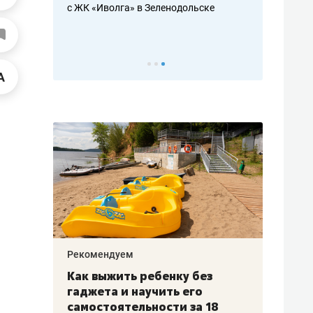
с ЖК «Иволга» в Зеленодольске
ть аксакалов и
школьной фор
налогах и раз
Рекомендуем
Рекоме
лья
Как выжить ребенку без
Салих
есте
гаджета и научить его
«Если
а –
самостоятельности за 18
с мин