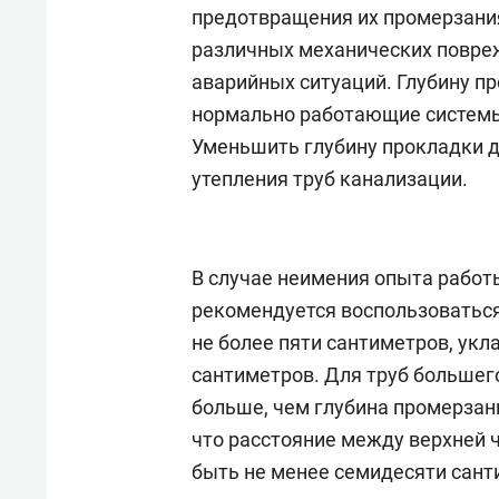
спорта
свою 
предотвращения их промерзания
стрес
различных механических повре
аварийных ситуаций. Глубину п
нормально работающие системы
Уменьшить глубину прокладки д
утепления труб канализации.
В случае неимения опыта работ
рекомендуется воспользоватьс
не более пяти сантиметров, ук
сантиметров. Для труб большег
больше, чем глубина промерзани
что расстояние между верхней 
быть не менее семидесяти сант