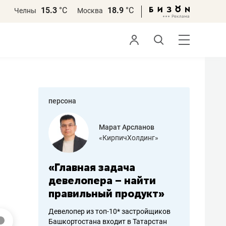
15.3
°С
18.9
°С
Челны
Москва
персона
азитов
Марат Арсланов
«КирпичХолдинг»
ных
«Главная задача
«Мама г
 может
девелопера – найти
помогае
мум
правильный продукт»
от болез
себя жи
Девелопер из топ-10* застройщиков
Башкортостана входит в Татарстан
арубежные
Наследница б