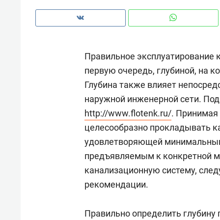
с ЖК «Иволга» в Зеленодольске
Правильное эксплуатирование к
первую очередь, глубиной, на 
Глубина также влияет непосред
наружной инженерной сети. Под
http://www.flotenk.ru/
. Принимая
целесообразно прокладывать ка
удовлетворяющей минимальным
предъявляемым к конкретной м
канализационную систему, след
Рекомендуем
Рекоме
рекомендации.
Падел, фитнес, танцы и даже
Психо
ниндзя-зал: как ТРЦ «Франт»
«Дире
Правильно определить глубину 
стал Меккой для любителей
когда 