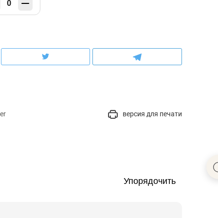
0
er
версия для печати
Упорядочить