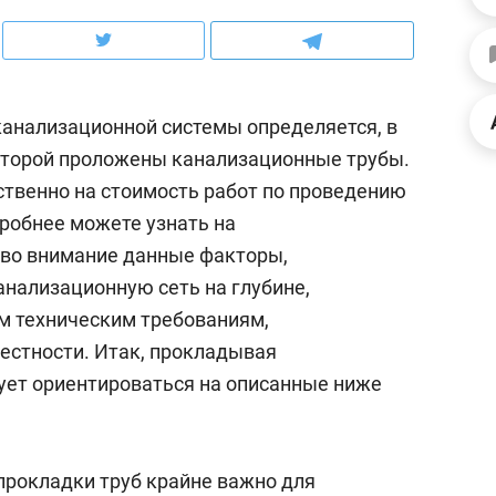
школьной формы о контрафакте,
рынки, почему надо зна
налогах и развитии без кредитов
чем интересен Оман?
анализационной системы определяется, в
которой проложены канализационные трубы.
ственно на стоимость работ по проведению
робнее можете узнать на
 во внимание данные факторы,
нализационную сеть на глубине,
 техническим требованиям,
естности. Итак, прокладывая
ует ориентироваться на описанные ниже
ндуем
Рекомендуем
терапевт «Фороса»:
Дизайнер-прораб Ната
кторский невроз» –
Наседкина: «Ремонт вм
прокладки труб крайне важно для
человек не считает
с мебелью за 2 миллион