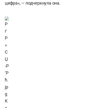
цифра», — подчеркнула она.
К
а