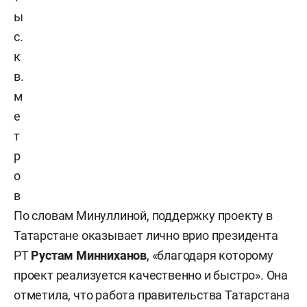
ы
с.
к
в.
м
е
т
р
о
в
По словам Минуллиной, поддержку проекту в
Татарстане оказывает лично врио президента
РТ
Рустам Минниханов
, «благодаря которому
проект реализуется качественно и быстро». Она
отметила, что работа правительства Татарстана