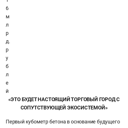
6
м
л
р
д.
р
у
б
л
е
й
«ЭТО БУДЕТ НАСТОЯЩИЙ ТОРГОВЫЙ ГОРОД С
СОПУТСТВУЮЩЕЙ ЭКОСИСТЕМОЙ»
Первый кубометр бетона в основание будущего