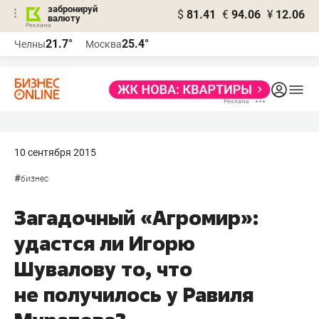
забронируй
$
81.41
€
94.06
¥
12.06
валюту
21.7°
25.4°
Челны
Москва
10 сентября 2015
#
бизнес
Загадочный «Агромир»:
удастся ли Игорю
Шувалову то, что
не получилось у Равиля