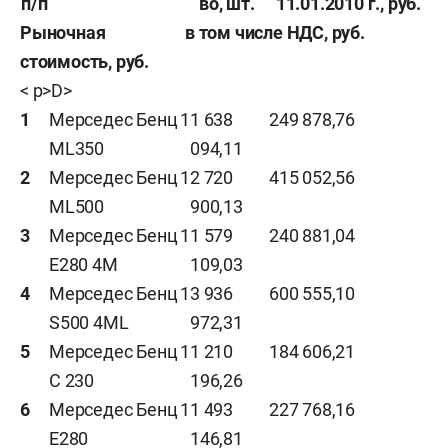
п/п
во, шт.
11.01.2010 г., руб.
Рыночная
в том числе НДС, руб.
стоимость, руб.
< p>D>
1
Мерседес Бенц
1
1 638
249 878,76
ML350
094,11
2
Мерседес Бенц
1
2 720
415 052,56
ML500
900,13
3
Мерседес Бенц
1
1 579
240 881,04
Е280 4М
109,03
4
Мерседес Бенц
1
3 936
600 555,10
S500 4ML
972,31
5
Мерседес Бенц
1
1 210
184 606,21
С 230
196,26
6
Мерседес Бенц
1
1 493
227 768,16
Е280
146,81