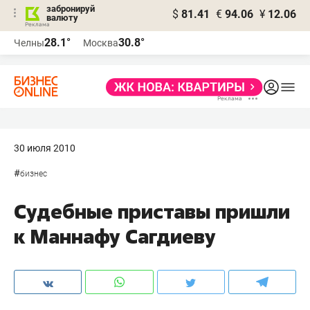
забронируй
$
81.41
€
94.06
¥
12.06
валюту
28.1°
30.8°
Челны
Москва
30 июля 2010
#
бизнес
Судебные приставы пришли
к Маннафу Сагдиеву