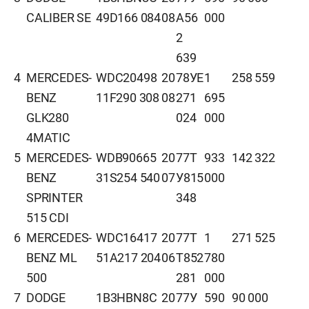
CALIBER SE
49D166 084
08
А56
000
2
639
4
MERCEDES-
WDC20498
20
78УЕ
1
258 559
BENZ
11F290 308
08
271
695
GLK280
024
000
4MATIC
5
MERCEDES-
WDB90665
20
77Т
933
142 322
BENZ
31S254 540
07
У815
000
SPRINTER
348
515 CDI
6
MERCEDES-
WDC16417
20
77Т
1
271 525
BENZ ML
51A217 204
06
Т852
780
500
281
000
7
DODGE
1B3HBN8C
20
77У
590
90 000