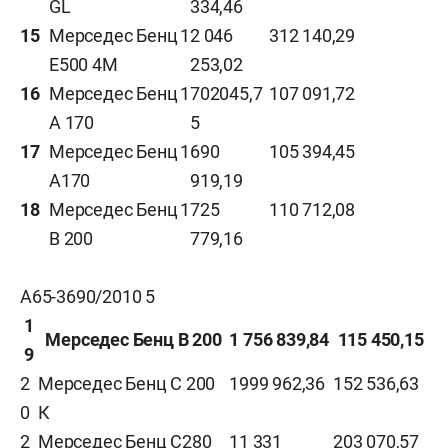
GL
334,46
15
Мерседес Бенц
1
2 046
312 140,29
Е500 4М
253,02
16
Мерседес Бенц
1
702045,7
107 091,72
А 170
5
17
Мерседес Бенц
1
690
105 394,45
А170
919,19
18
Мерседес Бенц
1
725
110 712,08
В 200
779,16
А65-3690/2010 5
1
Мерседес Бенц В 200
1
756 839,84
115 450,15
9
2
Мерседес Бенц С 200
1
999 962,36
152 536,63
0
К
2
Мерседес Бенц С280
1
1 331
203 070,57