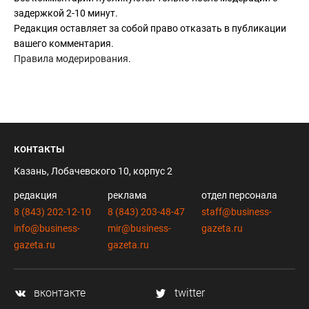
задержкой 2-10 минут.
Редакция оставляет за собой право отказать в публикации
вашего комментария.
Правила модерирования
.
контакты
Казань, Лобачевского 10, корпус 2
редакция
реклама
отдел персонала
8 (843) 202-12-10
8 (843) 203-48-47
staff@business-
info@business-
mir@business-
gazeta.ru
gazeta.ru
gazeta.ru
вконтакте
twitter