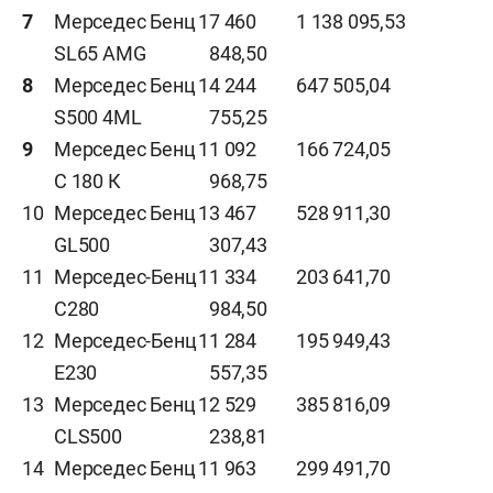
7
Мерседес Бенц
1
7 460
1 138 095,53
SL65 AMG
848,50
8
Мерседес Бенц
1
4 244
647 505,04
S500 4ML
755,25
9
Мерседес Бенц
1
1 092
166 724,05
С 180 К
968,75
10
Мерседес Бенц
1
3 467
528 911,30
GL500
307,43
11
Мерседес-Бенц
1
1 334
203 641,70
С280
984,50
12
Мерседес-Бенц
1
1 284
195 949,43
Е230
557,35
13
Мерседес Бенц
1
2 529
385 816,09
CLS500
238,81
14
Мерседес Бенц
1
1 963
299 491,70