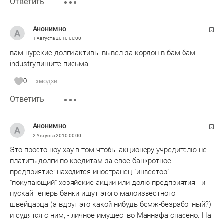
Ответить
Анонимно
1 Августа 2010
00:00
вам нурские долги,активы вывел за кордон в бам бам
industry,пишите письма
0
эмодзи
Ответить
Анонимно
2 Августа 2010
00:00
Это просто ноу-хау в том чтобы акционеру-учредителю не
платить долги по кредитам за свое банкротное
предприятие: находится иностранец "инвестор"
"покупающий" хозяйские акции или долю предприятия - и
пускай теперь банки ищут этого малоизвестного
швейцарца (а вдруг это какой нибудь бомж-безработный?)
и судятся с ним, - личное имущество Маннафа спасено. На