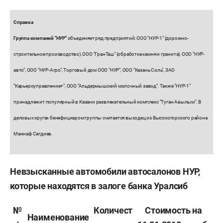
Справка
Группа компаний "НУР"
объединяет ряд предприятий: ООО "НУР-1" (дорожно-
строительное производство), ООО "ГранТаш" (обработка камня и гранита), ООО "НУР-
авто", ООО "НУР-Агро", Торговый дом ООО "НУР", ООО "Казань Соль", ЗАО
"Карьероуправление+", ООО "Альдермышский молочный завод". Также "НУР-1"
принадлежит популярный в Казани развлекательный комплекс "Туган Авылым". В
деловых кругах бенефициаром группы считается выходец из Высокогорского района
Маннаф Сагдиев.
Невзысканные автомобили автосалонов НУР,
которые находятся в залоге банка Уралсиб
№
Количест
Стоимость на
Наименование