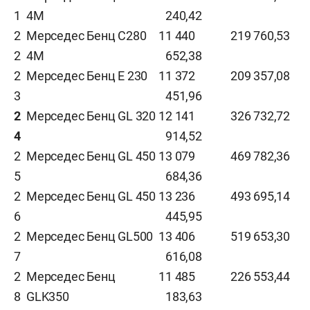
1
4М
240,42
2
Мерседес Бенц С280
1
1 440
219 760,53
2
4М
652,38
2
Мерседес Бенц Е 230
1
1 372
209 357,08
3
451,96
2
Мерседес Бенц GL 320
1
2 141
326 732,72
4
914,52
2
Мерседес Бенц GL 450
1
3 079
469 782,36
5
684,36
2
Мерседес Бенц GL 450
1
3 236
493 695,14
6
445,95
2
Мерседес Бенц GL500
1
3 406
519 653,30
7
616,08
2
Мерседес Бенц
1
1 485
226 553,44
8
GLK350
183,63