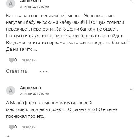
Анонимно
31 Июля 2010
00:00
Как сказал наш великий рифмоплет Черномырлин:
напугали бабу высокими каблуками!!! Щас шум подняли,
переживет, перетерпит.Зато долги банкам не отдаст.
Потом опять уж точно пирожками торговать не пойдет.
Вы думаете, кто-то пересмотрел свои взгляды на бизнес?
Да ни за что....
0
эмодзи
Ответить
Анонимно
31 Июля 2010
00:00
А Маннаф тем временем замутил новый
многомиллиардный проект... Странно, что БО еще не
пронюхал про это..
0
эмодзи