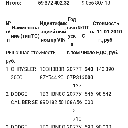
Итого:
59 372 402,32
9 056 807,13
Год
№
Идентифик
Стоимость
Наименова
вып
№ПТ
п/
ацией ный
на 11.01.2010
ние (тип ТС)
уск
С
п
номер VIN
г., руб.
а
Рыночная стоимость,
в том числе НДС, руб.
руб.
1
CHRYSLER
1C3H8B3R
20
77Т
940
143 390
300С
87Y544 201
07
Р316
000
127
2
DODGE
1B3HBN8C
20
77У
646
98 542
CALIBER SE
89D182 501
08
А56
000
2
710
3
DODGE
1B3HBN8C
20
77У
590
90 000