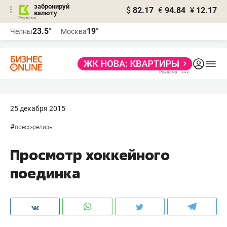
забронируй
$
82.17
€
94.84
¥
12.17
валюту
23.5°
19°
Челны
Москва
25 декабря 2015
#
пресс-релизы
Просмотр хоккейного
поединка