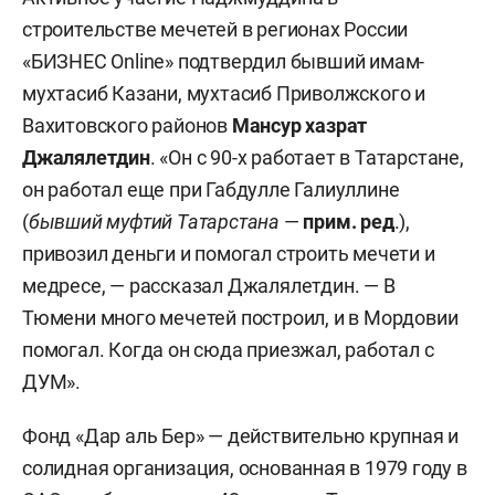
строительстве мечетей в регионах России
«БИЗНЕС Online» подтвердил бывший имам-
мухтасиб Казани, мухтасиб Приволжского и
Вахитовского районов
Мансур хазрат
Джалялетдин
. «Он с 90-х работает в Татарстане,
он работал еще при Габдулле Галиуллине
(
бывший муфтий Татарстана
—
прим. ред
.),
привозил деньги и помогал строить мечети и
медресе, — рассказал Джалялетдин. — В
Тюмени много мечетей построил, и в Мордовии
помогал. Когда он сюда приезжал, работал с
ДУМ».
Фонд «Дар аль Бер» — действительно крупная и
солидная организация, основанная в 1979 году в