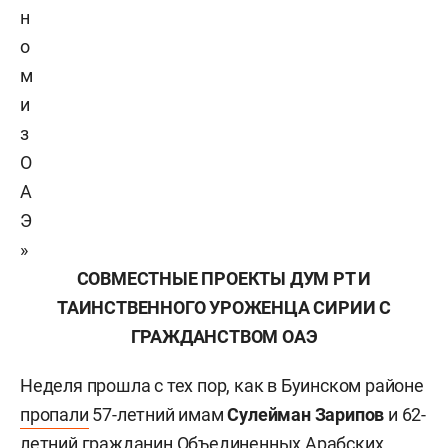
н
о
м
и
з
О
А
Э
»
СОВМЕСТНЫЕ ПРОЕКТЫ ДУМ РТ И
ТАИНСТВЕННОГО УРОЖЕНЦА СИРИИ С
ГРАЖДАНСТВОМ ОАЭ
Неделя прошла с тех пор, как в Буинском районе
пропали
57-летний имам
Сулейман Зарипов
и 62-
летний гражданин Объединенных Арабских