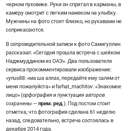
черном пуховике. Руки он спрятал в карманы, в
камеру смотрит с легким намеком на улыбку.
Мужчины на фото стоят близко, но рукавами не
соприкасаются.
В сопроводительной записи к фото Самигуллин
рассказал: «Сегодня прошла встреча с шейхом
Наджмуддином из ОАЭ». Два пользователя
сервиса прокомментировали изображение:
«ynus88: «ма ша аллах, передайте ему салям от
меня пожалуйста» и farhat_machitov: «Знакомое
лицо» (
орфография и пунктуация авторов
сохранены
—
прим. ред
.). Под постом стоит
отметка, что фотография сделана 61 неделю
назад, следовательно, встреча состоялась в
декабре 2014 года.