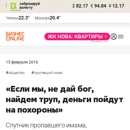
забронируй
$
82.17
€
94.84
¥
12.17
валюту
22.3°
20.4°
Челны
Москва
15 февраля 2016
#
#
общество
пропавший имам
«Если мы, не дай бог,
найдем труп, деньги пойдут
на похороны»
Спутник пропавшего имама,