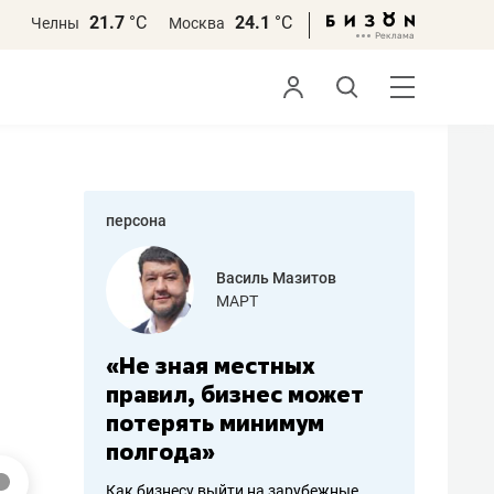
21.7
°С
24.1
°С
Челны
Москва
персона
еменова
Василь Мазитов
»
МАРТ
а: работа
«Не зная местных
«Мне лу
ечься
правил, бизнес может
не зара
вствовать
потерять минимум
чем пот
полгода»
репутац
пошиву
Как бизнесу выйти на зарубежные
Владелец от