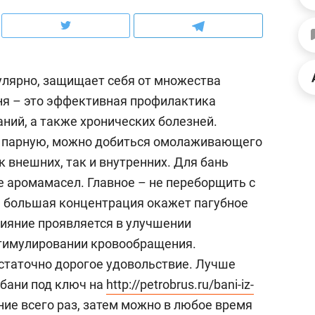
ов и
о трехкратном росте цен, дотошных
школьной формы о конт
клиентах и чудных запросах мастеров
налогах и развитии без 
лярно, защищает себя от множества
аня – это эффективная профилактика
ний, а также хронических болезней.
я парную, можно добиться омолаживающего
к внешних, так и внутренних. Для бань
е аромамасел. Главное – не переборщить с
м большая концентрация окажет пагубное
ияние проявляется в улучшении
стимулировании кровообращения.
ндуем
Рекомендуем
статочно дорогое удовольствие. Лучше
терапевт «Фороса»:
Дизайнер-прораб Ната
 бани под ключ на
http://petrobrus.ru/bani-iz-
кторский невроз» –
Наседкина: «Ремонт вм
ние всего раз, затем можно в любое время
человек не считает
с мебелью за 2 миллион