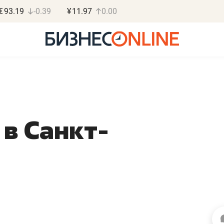
€
93.19
-0.39
¥
11.97
0.00
 в Санкт-
Роман Ободец
Дарья С
«Готовые решения»
«Бросско
«Мне лучше
«Мама говорил
не заработать вообще,
помогает отвл
чем потерять
от болезни, чу
репутацию»
себя живой»
Владелец отделочной фирмы
Наследница бизнеса по 