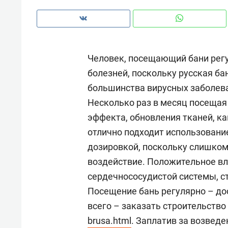
рынки, почему надо знать аксакал
чем интересен Оман?
Человек, посещающий бани регу
болезней, поскольку русская б
большинства вирусных заболева
Несколько раз в месяц посеща
эффекта, обновления тканей, ка
отлично подходит использовани
дозировкой, поскольку слишко
воздействие. Положительное вл
сердечнососудистой системы, 
Рекомендуем
Рекоме
Посещение бань регулярно – до
Падел, фитнес, танцы и даже
Психо
всего – заказать строительство
ниндзя-зал: как ТРЦ «Франт»
«Дире
brusa.html
. Заплатив за возведе
стал Меккой для любителей
когда 