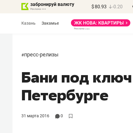
забронируй валюту
$
80.93
-0.20
Казань
Закамье
пресс-релизы
#
Бани под ключ
Василь Мазитов
МАРТ
Петербурге
«Не зная местных
правил, бизнес может
потерять минимум
31 марта 2016
0
полгода»
Как бизнесу выйти на зарубежные