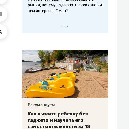
рафакте,
рынки, почему надо знать аксакалов и
о трехкратно
кредитов
чем интересен Оман?
клиентах и ч
Рекомендуем
Рекоме
лья
Как выжить ребенку без
Салих
есте
гаджета и научить его
«Если
а –
самостоятельности за 18
с мин