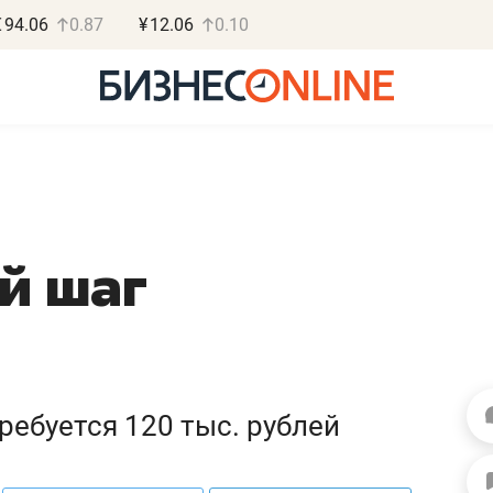
€
94.06
0.87
¥
12.06
0.10
й шаг
Василь Мазитов
Роман О
МАРТ
«Готовые
«Не зная местных
«Мне лучше
правил, бизнес может
не заработать 
потерять минимум
чем потерять
ребуется 120 тыс. рублей
полгода»
репутацию»
Как бизнесу выйти на зарубежные
Владелец отделочной ф