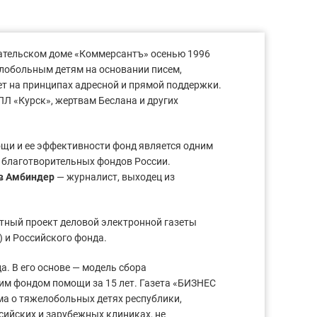
ательском доме «Коммерсантъ» осенью 1996
лобольным детям на основании писем,
ет на принципах адресной и прямой поддержки.
Л «Курск», жертвам Беслана и других
щи и ее эффективности фонд является одним
 благотворительных фондов России.
в Амбиндер
— журналист, выходец из
тный проект деловой электронной газеты
) и Российского фонда.
а. В его основе — модель сбора
им фондом помощи за 15 лет. Газета «БИЗНЕС
ма о тяжелобольных детях республики,
сийских и зарубежных клиниках, не