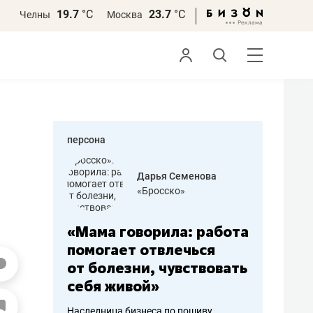
19.7
°С
23.7
°С
Челны
Москва
персона
бодец
Дарья Семенова
 решения»
«Бросско»
«Мама говорила: работа
«Не зна
вообще,
помогает отвлечься
правил,
от болезни, чувствовать
потерят
себя живой»
полгода
ирмы
Наследница бизнеса по пошиву
Как бизнесу 