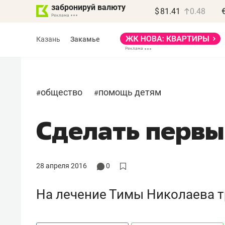
забронируй валюту
$
81.41
0.48
Казань
Закамье
общество
помощь детям
#
#
Сделать первы
28 апреля 2016
0
На лечение Тимы Николаева т