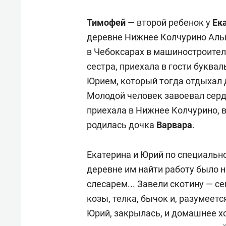
для меня это челлендж!»
дней
Тимофей
— второй ребенок у
Ек
деревне Нижнее Колчурино Альк
в Чебоксарах в машиностроител
сестра, приехала в гости буквал
Юрием, который тогда отдыхал 
Молодой человек завоевал сердц
приехала в Нижнее Колчурино, 
родилась дочка
Варвара
.
Екатерина и Юрий по специальн
деревне им найти работу было н
слесарем... Завели скотину — с
козы, телка, бычок и, разумеетс
Юрий, закрылась, и домашнее х