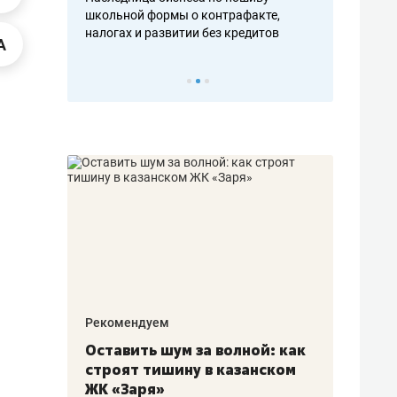
н, дотошных
школьной формы о контрафакте,
рынки, почем
осах мастеров
налогах и развитии без кредитов
чем интересе
Рекомендуем
Рекоме
в:
Оставить шум за волной: как
Психо
строят тишину в казанском
«Дире
щаться
ЖК «Заря»
когда