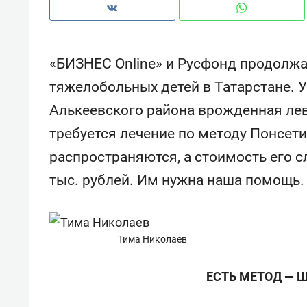
«БИЗНЕС Online» и Русфонд продолж
тяжелобольных детей в Татарстане. 
Алькеевского района врожденная лев
требуется лечение по методу Понсети
распространяются, а стоимость его 
тыс. рублей. Им нужна наша помощь.
Тима Николаев
Рекомендуем
Рекоме
а»:
Дизайнер-прораб Наталья
Как в
ЕСТЬ МЕТОД —
 –
Наседкина: «Ремонт вместе
гаджет
ет
с мебелью за 2 миллиона –
самос