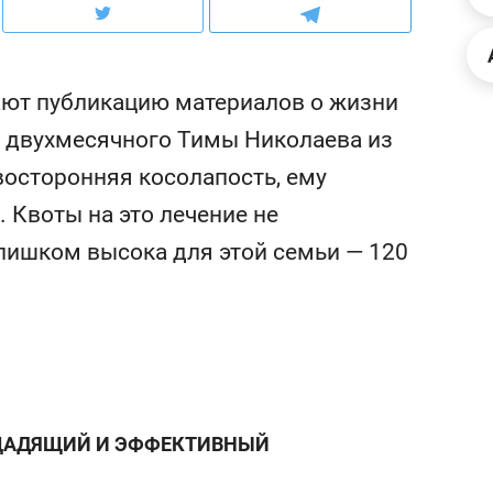
рынки, почему надо знать аксакалов и
о трехкратном росте це
чем интересен Оман?
клиентах и чудных запр
ают публикацию материалов о жизни
У двухмесячного Тимы Николаева из
осторонняя косолапость, ему
. Квоты на это лечение не
слишком высока для этой семьи — 120
ндуем
Рекомендуем
ыжить ребенку без
Салих хазрат Ибрагимо
 ЩАДЯЩИЙ И ЭФФЕКТИВНЫЙ
а и научить его
«Если меня не услышат
тоятельности за 18
с минбара – буду обра