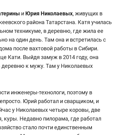
с вершины горы»
атерины
и
Юрия Николаевых
, живущих в
еевского района Татарстана. Катя училась
ьном техникуме, в деревню, где жила ее
ьно на один день. Там она и встретилась с
дома после вахтовой работы в Сибири.
е Кати. Выйдя замуж в 2014 году, она
в деревню к мужу. Там у Николаевых
ости инженеры-технологи, поэтому в
епросто. Юрий работал и сварщиком, и
ейчас у Николаевых четыре коровы, две
я, куры. Недавно пилорама, где работал
озяйство стало почти единственным