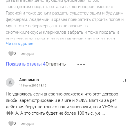
раздать всем действующим фермерам по 500
тысяч,потом продать остальных легионеров вместе с
Гарсией и тоже деньги раздать существующим и будущим
фермерам. Академии и храмы прекратить строить,попов и
мулл тоже в фермеры,а кто не захочет в
скотники,лексусы клерикалов забрать и тоже продать ,а
все деньги направить на возрождение крестьянства,а
Читать далее
иначе денег у государства на пенсии и на все остальное
осталось на полгода и больше не предвидится! Все
0
эмодзи
легионеры и чиновники сбегут как перестанут платить и
Ответить
давать взятки,а что народ жрать будет без денег и без
Показать ответы 4
нас крестьян!? Нацгвардия не будет стрелять в голодных
женщин,стариков и детей! Хватит хренью заниматься и
Анонимно
кормить спотсменов и мул с попами!
11 Июля 2016
13:16
Не удивлюсь если внезапно окажется, что этот договор
якобы зарегистрирован и в Лиге и УЕФА. Взятки за рег.
действия берут не только наши чиновники, но и УЕФА и
ФИФА. А это стоить будет не более 100 тыс. у.е....
0
эмодзи