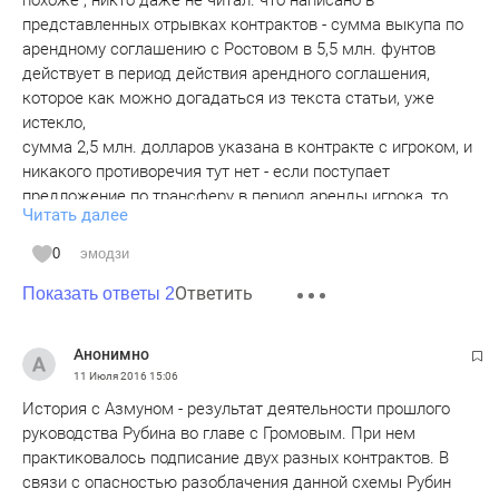
похоже , никто даже не читал. что написано в
представленных отрывках контрактов - сумма выкупа по
арендному соглашению с Ростовом в 5,5 млн. фунтов
действует в период действия арендного соглашения,
которое как можно догадаться из текста статьи, уже
истекло,
сумма 2,5 млн. долларов указана в контракте с игроком, и
никакого противоречия тут нет - если поступает
предложение по трансферу в период аренды игрока, то
Читать далее
нужно согласие клуба, у которого в аренде игрок (опять из
же из условия договора, который представлен), т.е.
0
эмодзи
Ростов мог выкупить права на Азмуна за 5,5 млн. фунтов
Ответить
когда он находился в аренде и за 2,5 млн. долларов после
Показать ответы 2
окончания аренды.
Весь вопрос в том, действует ли это допсоглашение к
Анонимно
контракту.
11 Июля 2016
15:06
История с Азмуном - результат деятельности прошлого
руководства Рубина во главе с Громовым. При нем
практиковалось подписание двух разных контрактов. В
связи с опасностью разоблачения данной схемы Рубин