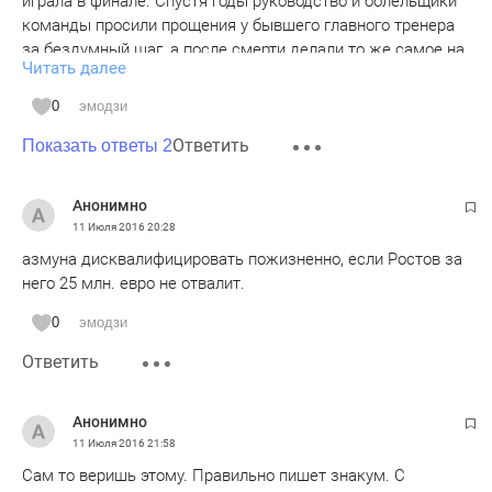
играла в финале. Спустя годы руководство и болельщики
команды просили прощения у бывшего главного тренера
за бездумный шаг, а после смерти делали то же самое на
Читать далее
его могиле. Однако проклятие до сих пор не снято, и
Бенфика по-прежнему не может выиграть еврокубок.
0
эмодзи
Мораль этой истории очевидна.
Ответить
Показать ответы 2
Анонимно
11 Июля 2016
20:28
азмуна дисквалифицировать пожизненно, если Ростов за
него 25 млн. евро не отвалит.
0
эмодзи
Ответить
Анонимно
11 Июля 2016
21:58
Сам то веришь этому. Правильно пишет знакум. С