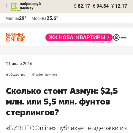
забронируй
$
82.17
€
94.84
¥
12.17
валюту
29°
25.6°
Челны
Москва
11 июля 2016
#
#
общество
побег азмуна
Сколько стоит Азмун: $2,5
млн. или 5,5 млн. фунтов
стерлингов?
«БИЗНЕС Online» публикует выдержки из