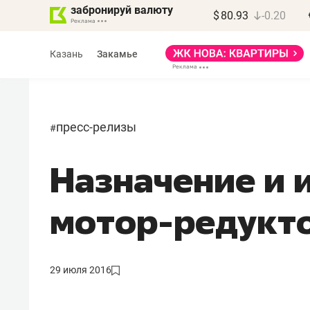
забронируй валюту
$
80.93
-0.20
Казань
Закамье
пресс-релизы
#
Назначение и 
Марат Арсланов
«КирпичХолдинг»
мотор-редукт
«Главная задача
девелопера – найти
правильный продукт»
29 июля 2016
Девелопер из топ-10* застройщико
Башкортостана входит в Татарстан