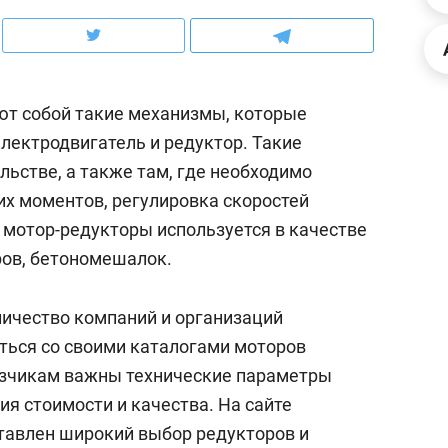
школьной формы о контрафакте,
рынки, почему надо зна
налогах и развитии без кредитов
чем интересен Оман?
т собой такие механизмы, которые
лектродвигатель и редуктор. Такие
ьстве, а также там, где необходимо
х моментов, регулировка скоростей
 мотор-редукторы используется в качестве
ров, бетономешалок.
ичество компаний и организаций
ться со своими каталогами моторов
ндуем
Рекомендуем
азчикам важны технические параметры
терапевт «Фороса»:
Дизайнер-прораб Ната
я стоимости и качества. На сайте
кторский невроз» –
Наседкина: «Ремонт вм
авлен широкий выбор редукторов и
человек не считает
с мебелью за 2 миллион