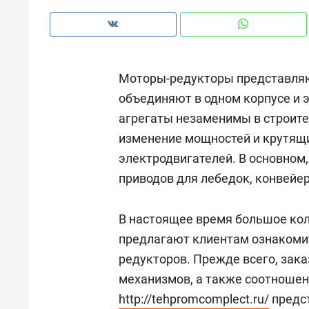
с ЖК «Иволга» в Зеленодольске
Моторы-редукторы представляю
объединяют в одном корпусе и э
агрегаты незаменимы в строител
изменение мощностей и крутящи
электродвигателей. В основном,
приводов для лебедок, конвейе
В настоящее время большое кол
предлагают клиентам ознакоми
Рекомендуем
Рекоме
редукторов. Прежде всего, зак
Падел, фитнес, танцы и даже
Психо
механизмов, а также соотношени
ниндзя-зал: как ТРЦ «Франт»
«Дире
http://tehpromcomplect.ru/
предст
стал Меккой для любителей
когда 