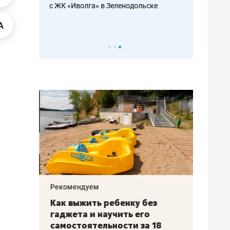
с ЖК «Иволга» в Зеленодольске
ть аксакалов и
школьной фор
налогах и раз
Рекомендуем
Рекоме
лья
Как выжить ребенку без
Салих
есте
гаджета и научить его
«Если
а –
самостоятельности за 18
с мин