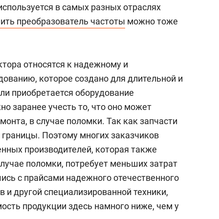
сверхнагрузку
для меня это челлендж
используется в самых разных отраслях
сом»
пить преобразователь частоты
можно тоже
ктора относятся к надежному и
ованию, которое создано для длительной и
ли приобретается оборудование
но заранее учесть то, что оно может
онта, в случае поломки. Так как запчасти
а границы. Поэтому многих заказчиков
енных производителей, которая также
случае поломки, потребует меньших затрат
ись с прайсами надежного отечественного
в и другой специализированной техники,
ость продукции здесь намного ниже, чем у