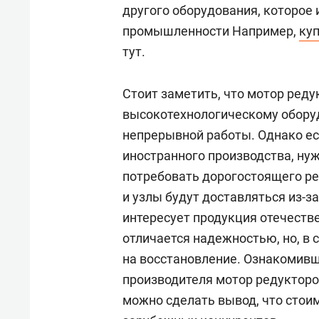
спорта
свою 
другого оборудования, которое 
стрес
промышленности Например,
ку
тут.
Стоит заметить, что мотор реду
высокотехнологическому оборуд
непрерывной работы. Однако ес
иностранного производства, нуж
потребовать дорогостоящего рем
и узлы будут доставляться из-з
интересует продукция отечеств
отличается надежностью, но, в 
на восстановление. Ознакомивш
производителя мотор редукторо
можно сделать вывод, что стоим