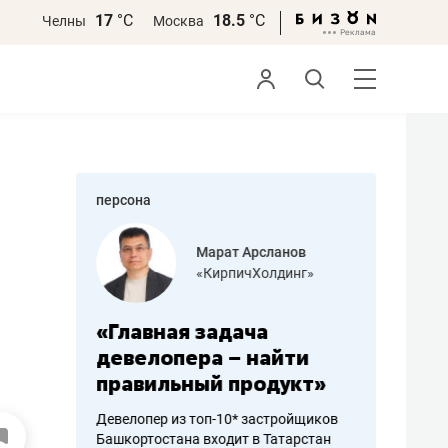
17
°С
18.5
°С
Челны
Москва
персона
азитов
Марат Арсланов
«КирпичХолдинг»
ных
«Главная задача
«Мама г
 может
девелопера – найти
помогае
мум
правильный продукт»
от болез
себя жи
Девелопер из топ-10* застройщиков
Башкортостана входит в Татарстан
арубежные
Наследница б