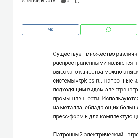
5 сентября 2016
0
рынки, почему надо знать аксакал
чем интересен Оман?
Существует множество различн
распространенными являются 
высокого качества можно отыс
системы» tpk-ps.ru. Патронные
подходящим видом электронагр
промышленности. Используются
из металла, обладающих большой
Рекомендуем
Рекоме
пресс-форм и для комплектующ
Оставить шум за волной: как
Психо
строят тишину в казанском
«Дире
Патронный электрический нагр
ЖК «Заря»
когда 