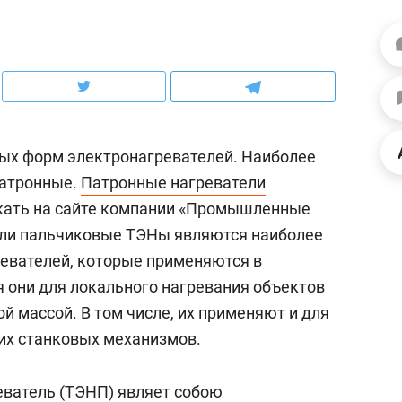
ов и
о трехкратном росте цен, дотошных
школьной формы о конт
клиентах и чудных запросах мастеров
налогах и развитии без 
ых форм электронагревателей. Наиболее
патронные.
Патронные нагреватели
кать на сайте компании «Промышленные
 или пальчиковые ТЭНы являются наиболее
евателей, которые применяются в
 они для локального нагревания объектов
 массой. В том числе, их применяют и для
ндуем
Рекомендуем
их станковых механизмов.
терапевт «Фороса»:
Дизайнер-прораб Ната
кторский невроз» –
Наседкина: «Ремонт вм
еватель (ТЭНП) являет собою
человек не считает
с мебелью за 2 миллион