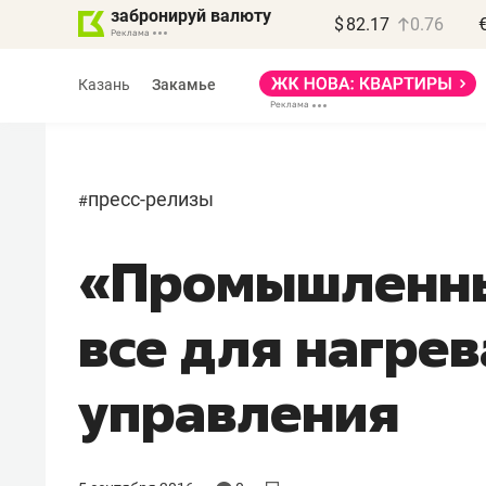
забронируй валюту
$
82.17
0.76
Казань
Закамье
пресс-релизы
#
«Промышленны
Василь Мазитов
МАРТ
все для нагрев
«Не зная местных
правил, бизнес может
управления
потерять минимум
полгода»
Как бизнесу выйти на зарубежные