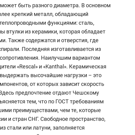
сверхнагрузку
для меня это челлендж
 может быть разного диаметра. В основном
сом»
олее крепкий металл, обладающий
теплопроводными функциями: сталь,
ны втулки из керамики, которая обладает
и. Также содержатся и отверстия, где
пирали. Последняя изготавливается из
 сопротивления. Наилучшим вариантом
тели «Rescal» и «Kanthal». Керамическая
 выдержать высочайшие нагрузки – это
мпонентов, от которых зависит скорость
 Здесь предпочтение отдают Чешскому
ъясняется тем, что по ГОСТ требованиям
шими преимуществами, чем те, которые
ии и стран СНГ. Свободное пространство,
из стали или латуни, заполняется