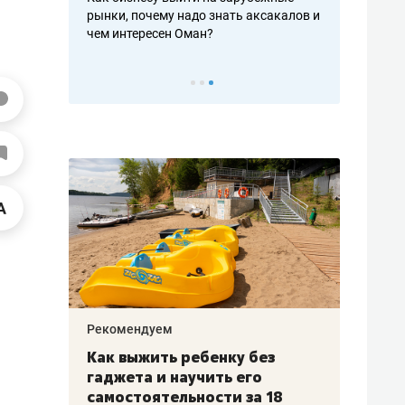
рафакте,
рынки, почему надо знать аксакалов и
о трехкратно
кредитов
чем интересен Оман?
клиентах и ч
Рекомендуем
Рекоме
лья
Как выжить ребенку без
Салих
есте
гаджета и научить его
«Если
а –
самостоятельности за 18
с мин