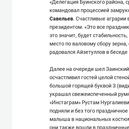
«Делегация Буинского района, с
командовал процессией замрук
Савельев
. Счастливые аграрии 
президентом. «Это все праздник 
это значит, будет стабильность
место по валовому сбору зерна,
радовался Айзетуллов в беседе
Далее на очереди шел Заинский 
осчастливил гостей целой стен
большой горящей буквой З (види
украшал свежеиспеченный румя
«Инстаграм» Рустам Нургалиевич
подняли и без того праздничное
малыша в национальных костюма
они также вошли в праздничные