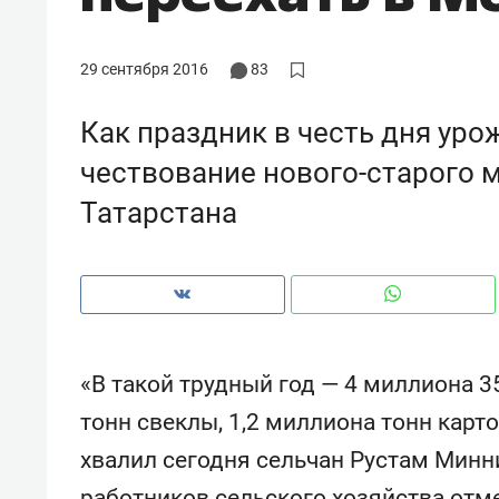
рынки, почему надо знать аксакал
чем интересен Оман?
29 сентября 2016
83
Как праздник в честь дня уро
чествование нового-старого 
Татарстана
«В такой трудный год — 4 миллиона 3
Рекомендуем
Рекоме
тонн свеклы, 1,2 миллиона тонн карт
Оставить шум за волной: как
Психо
хвалил сегодня сельчан Рустам Минн
строят тишину в казанском
«Дире
ЖК «Заря»
когда 
работников сельского хозяйства отме