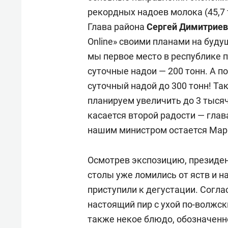
рекордных надоев молока (45,7 
Глава района
Сергей Димитрие
Online» своими планами на буду
мы первое место в республике п
суточные надои — 200 тонн. А п
суточный надой до 300 тонн! Та
планируем увеличить до 3 тысяч
касается второй радости — глава
нашим министром остается Мара
Осмотрев экспозицию, президент
столы уже ломились от яств и н
приступили к дегустации. Согла
настоящий пир с ухой по-волжск
также некое блюдо, обозначенно