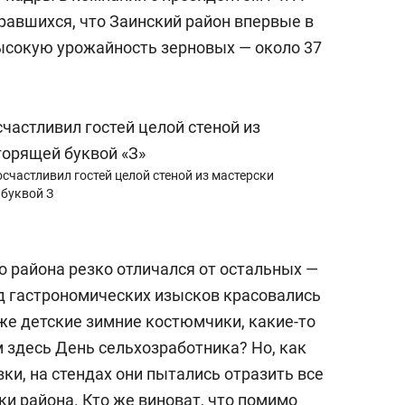
авшихся, что Заинский район впервые в
ысокую урожайность зерновых — около 37
счастливил гостей целой стеной из мастерски
буквой З
 района резко отличался от остальных —
д гастрономических изысков красовались
же детские зимние костюмчики, какие-то
м здесь День сельхозработника? Но, как
ки, на стендах они пытались отразить все
и района. Кто же виноват, что помимо