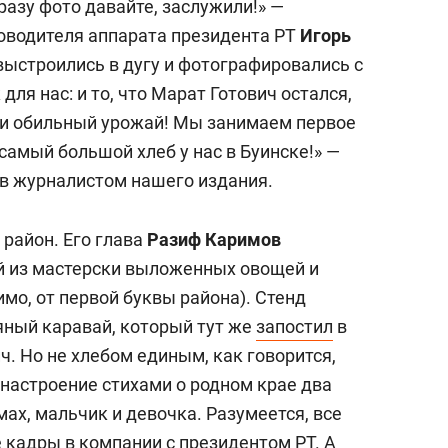
разу фото давайте, заслужили!» —
оводителя аппарата президента РТ
Игорь
выстроились в дугу и фотографировались с
для нас: и то, что Марат Готович остался,
, и обильный урожай! Мы занимаем первое
 самый большой хлеб у нас в Буинске!» —
 в журналистом нашего издания.
район. Его глава
Разиф Каримов
ой из мастерски выложенных овощей и
мо, от первой буквы района). Стенд
ный каравай, который тут же
запостил
в
. Но не хлебом единым, как говорится,
 настроение стихами о родном крае два
х, мальчик и девочка. Разумеется, все
 кадры в компании с президентом РТ. А