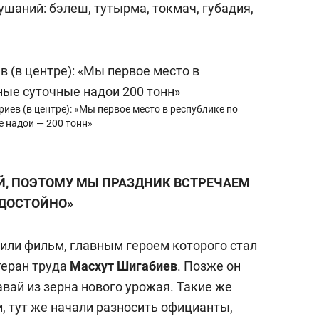
шаний: бэлеш, тутырма, токмач, губадия,
иев (в центре): «Мы первое место в республике по
е надои — 200 тонн»
Й, ПОЭТОМУ МЫ ПРАЗДНИК ВСТРЕЧАЕМ
ДОСТОЙНО»
или фильм, главным героем которого стал
теран труда
Масхут Шигабиев
. Позже он
авай из зерна нового урожая. Такие же
и, тут же начали разносить официанты,