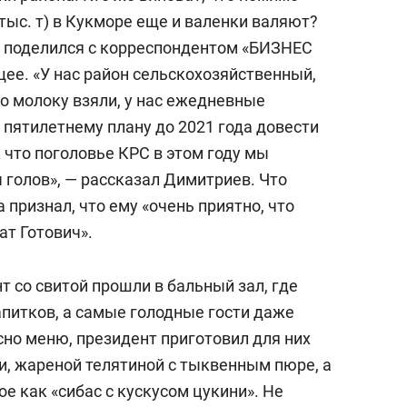
тыс. т) в Кукморе еще и валенки валяют?
в
поделился с корреспондентом «БИЗНЕС
щее. «У нас район сельскохозяйственный,
о молоку взяли, у нас ежедневные
о пятилетнему плану до 2021 года довести
к что поголовье КРС в этом году мы
 голов», — рассказал Димитриев. Что
 признал, что ему «очень приятно, что
т Готович».
 со свитой прошли в бальный зал, где
апитков, а самые голодные гости даже
сно меню, президент приготовил для них
и, жареной телятиной с тыквенным пюре, а
е как «сибас с кускусом цукини». Не