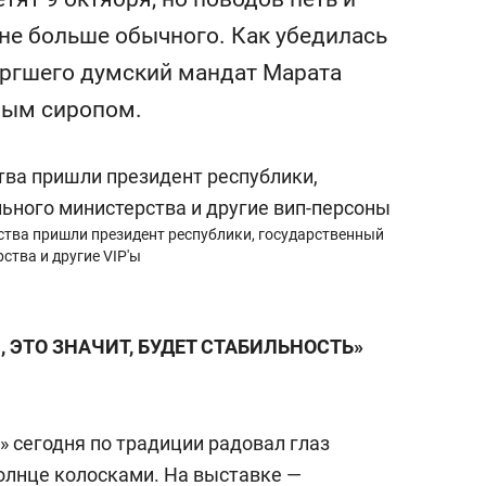
сверхнагрузку
для меня это челлендж
йне больше обычного. Как убедилась
сом»
ергшего думский мандат Марата
ным сиропом.
ства пришли президент республики, государственный
ства и другие VIP'ы
, ЭТО ЗНАЧИТ, БУДЕТ СТАБИЛЬНОСТЬ»
» сегодня по традиции радовал глаз
олнце колосками. На выставке —