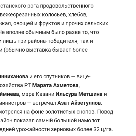
станского рога продовольственного
свежесрезанных колосьев, хлебов,
ожая, овощей и фруктов
и прочих сельских
 Не вполне обычным было раз
ве то, что
 лишь три района-победителя, так и
ий (обычно выставка бывает более
инниханова
и его спутников — вице-
хозяйства РТ
Марата Ахметова
,
ймиева
, мэра Казани
Ильсура Метшина
и
министров — встречал
Азат А
йзетуллов
.
мотрелся на фоне золотистых снопов. Повод
район показал самый большой намолот
редней урожайности зерновых более 32 ц/га.