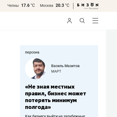
17.6
°С
20.3
°С
Челны
Москва
персона
еменова
Василь Мазитов
»
МАРТ
а: работа
«Не зная местных
«Мне лу
ечься
правил, бизнес может
не зара
вствовать
потерять минимум
чем пот
полгода»
репутац
пошиву
Как бизнесу выйти на зарубежные
Владелец от