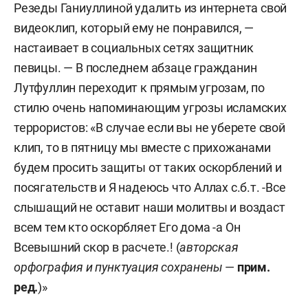
Резеды Ганиуллиной удалить из интернета свой
видеоклип, который ему не понравился, —
настаивает в социальных сетях защитник
певицы. — В последнем абзаце гражданин
Лутфуллин переходит к прямым угрозам, по
стилю очень напоминающим угрозы исламских
террористов: «В случае если вы не уберете свой
клип, то в пятницу мы вместе с прихожанами
будем просить защиты от таких оскорблений и
посягательств и Я надеюсь что Аллах с.б.т. -Все
слышащий не оставит наши молитвы и воздаст
всем тем кто оскорбляет Его дома -а Он
Всевышний скор в расчете.! (
авторская
орфография и пунктуация сохранены
—
прим.
ред.
)»