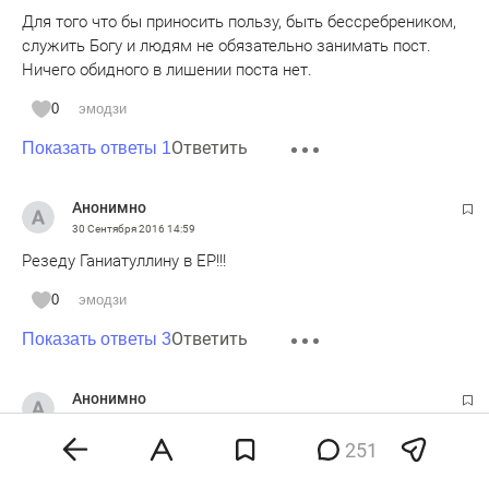
Для того что бы приносить пользу, быть бессребреником,
служить Богу и людям не обязательно занимать пост.
Ничего обидного в лишении поста нет.
0
эмодзи
Ответить
Показать ответы 1
Анонимно
30 Сентября 2016
14:59
Резеду Ганиатуллину в ЕР!!!
0
эмодзи
Ответить
Показать ответы 3
Анонимно
30 Сентября 2016
14:59
251
А стриптизерша никак не угомонится я смотрю.В суд она
хотела подать.Ну так и подала бы.Глядишь по пути