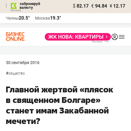
забронируй
$
82.17
€
94.84
¥
12.17
валюту
20.5°
19.3°
Челны
Москва
30 сентября 2016
#
общество
Главной жертвой «плясок
в священном Болгаре»
станет имам Закабанной
мечети?