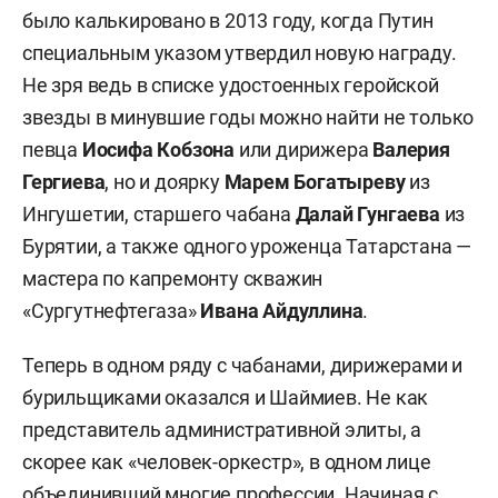
было калькировано в 2013 году, когда Путин
специальным указом утвердил новую награду.
Не зря ведь в списке удостоенных геройской
звезды в минувшие годы можно найти не только
певца
Иосифа Кобзона
или дирижера
Валерия
Гергиева
, но и доярку
Марем Богатыреву
из
Ингушетии, старшего чабана
Далай Гунгаева
из
Бурятии, а также одного уроженца Татарстана —
мастера по капремонту скважин
«Сургутнефтегаза»
Ивана Айдуллина
.
Теперь в одном ряду с чабанами, дирижерами и
бурильщиками оказался и Шаймиев. Не как
представитель административной элиты, а
скорее как «человек-оркестр», в одном лице
объединивший многие профессии. Начиная с