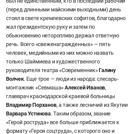
был не единственным, кто в последний рабочий
(перед длинными майскими выходными) день
стоял в свете кремлевских софитов, благодарно
жал президентскую руку и затем по
обыкновению неторопливо держал ответную
речь. Всего «свеженагражденных» — пять
человек, медийными из них можно назвать
только Шаймиева и художественного
руководителя театра «Современник»
Галину
Волчек
. Еще трое — люди из народа: слесарь-
монтажник «Севмаша»
Алексей Иванов
,
главврач краснодарской краевой больницы
Владимир Порханов
, а также лесничий из Якутии
Варвара Устинова
. Таким образом, звание
«Герой роструда» все больше приближается к
формату «Героя соцтруда», с которого оно и