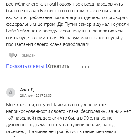
республики его кланом! Говоря про съезд народов чуть
было не сказал Бабай что он на этом съезде пытался
включить требование пролонгации отдельного договора с
федеральным центром! Да Путин замер и думал неужели
Бабай обманет и звезду героя получит и сепаратизмом
опять будет заниматься! Но разум или страх за судьбу
процветания своего клана возобладал!
0
эмодзи
Ответить
Показать ответы 1
Азат Д
28 Апреля 2017
21:35
Мне кажется, потуги Шаймиева о суверенитете,
неприкосновенности своего клана, бесполезны, за ним нет
той народной поддержки что была в 90-х, на волне
духовного подъёма, потом наступили реалии, народ
отрезвел, Шаймиев не прошёл испытание медными