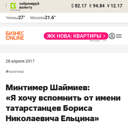
забронируй
$
82.17
€
94.84
¥
12.17
валюту
27°
21.6°
Челны
Москва
28 апреля 2017
#
политика
Минтимер Шаймиев:
«Я хочу вспомнить от имени
татарстанцев Бориса
Николаевича Ельцина»