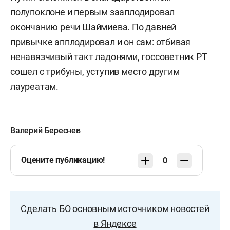
полупоклоне и первым зааплодировал
окончанию речи Шаймиева. По давней
привычке апплодировал и он сам: отбивая
ненавязчивый такт ладонями, госсоветник РТ
сошел с трибуны, уступив место другим
лауреатам.
Валерий Береснев
Оцените публикацию!
0
Сделать БО основным источником новостей
в Яндексе