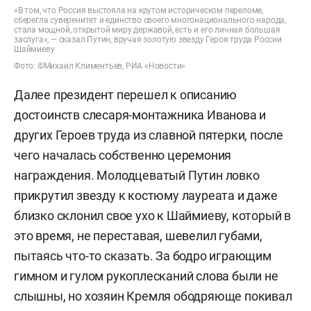
«В том, что Россия выстояла на крутом историческом переломе,
сберегла суверенитет и единство своего многонационального народа,
стала мощной, открытой миру державой, есть и его личная большая
заслуга», — сказал Путин, вручая золотую звезду Героя труда России
Шаймиеву
Фото: ©Михаил Климентьев, РИА «Новости»
Далее президент перешел к описанию
достоинств слесаря-монтажника Иванова и
других Героев труда из славной пятерки, после
чего началась собственно церемония
награждения. Молодцеватый Путин ловко
прикрутил звезду к костюму лауреата и даже
близко склонил свое ухо к Шаймиеву, который в
это время, не переставая, шевелил губами,
пытаясь что-то сказать. За бодро играющим
гимном и гулом рукоплесканий слова были не
слышны, но хозяин Кремля ободряюще покивал