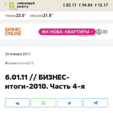
забронируй
$
82.17
€
94.84
¥
12.17
валюту
23.5°
21.8°
Челны
Москва
26 января 2011
#
бизнес-итоги-2010
6.01.11 // БИЗНЕС-
итоги-2010. Часть 4-я