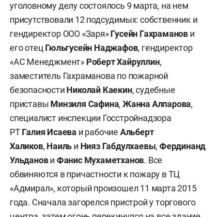
уголовному делу состоялось 9 марта, на нем
присутствовали 12 подсудимых: собственник и
гендиректор ООО «Заря»
Гусейн Гахраманов
и
его отец
Гюльгусейн
Наджафов
, гендиректор
«АС Менеджмент»
Роберт
Хайруллин
,
заместитель Гахраманова по пожарной
безопасности
Николай Каекин
, судебные
приставы
Минзиля Сафина
,
Жанна Алпарова
,
специалист инспекции Госстройнадзора
РТ
Галия Исаева
и рабочие
Альберт
Халиков
,
Наиль
и
Нияз
Габдулхаевы
,
Фердинанд
Ульданов
и
Фанис Мухаметханов
. Все
обвиняются в причастности к пожару в ТЦ
«Адмирал», который произошел 11 марта 2015
года. Сначала загорелся пристрой у торгового
центра, затем огонь перекинулся на все здание.