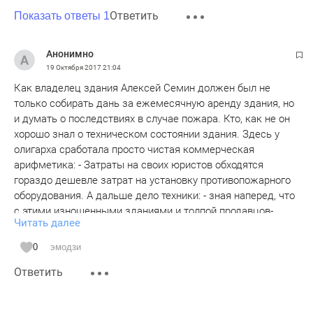
Ответить
Показать ответы 1
Анонимно
19 Октября 2017
21:04
Как владелец здания Алексей Семин должен был не
только собирать дань за ежемесячную аренду здания, но
и думать о последствиях в случае пожара. Кто, как не он
хорошо знал о техническом состоянии здания. Здесь у
олигарха сработала просто чистая коммерческая
арифметика: - Затраты на своих юристов обходятся
гораздо дешевле затрат на установку противопожарного
оборудования. А дальше дело техники: - зная наперед, что
с этими изношенными зданиями и толпой продавцов-
Читать далее
большей частью с ближнего зарубежья может произойти
что угодно, юридически грамотно перевел все риски на
0
эмодзи
арендаторов ТЦ.
Ответить