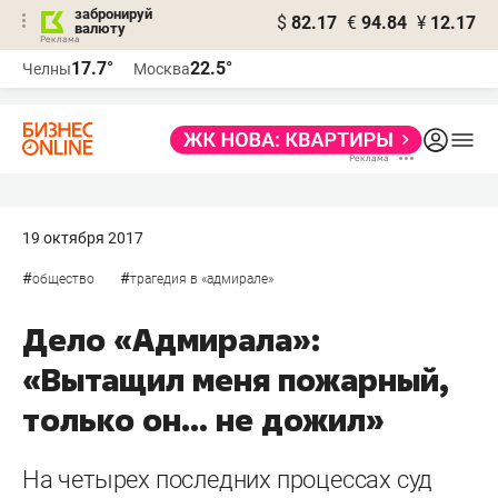
забронируй
$
82.17
€
94.84
¥
12.17
валюту
17.7°
22.5°
Челны
Москва
19 октября 2017
#
#
общество
трагедия в «адмирале»
Дело «Адмирала»:
«Вытащил меня пожарный,
только он... не дожил»
На четырех последних процессах суд