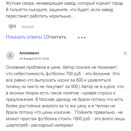
Жуткая свора, ненавидящая завод, который кормит город.
В тольятти сьездите, зацените, что будет, если завод
перестанет работать нормпььно...
0
эмодзи
Ответить
Показать ответы 1
Анонимно
26 Января 2018
14:30
Основная проблема в цене. Автор похоже не понимает,
что себестоимость футболки 700 руб. - это безумие. Это
все равно что выпускать носки за 800 и удивляться
почему их никто не покупает за 900:) Автор не в курсе, что
в эконом.теории есть такое понятие - кривая спроса и
предложения. В Москве одежду не брали потому что есть
более достойные аналоги за ту же цену, а в Челнах не
брали потому что цены конские... Поймите правильно - не
может простая футболка стоить 1800 руб. - это всего лишь
ширпотреб - расходный материал.