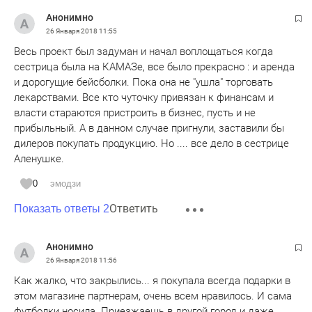
Анонимно
26 Января 2018
11:55
Весь проект был задуман и начал воплощаться когда
сестрица была на КАМАЗе, все было прекрасно : и аренда
и дорогущие бейсболки. Пока она не "ушла" торговать
лекарствами. Все кто чуточку привязан к финансам и
власти стараются пристроить в бизнес, пусть и не
прибыльный. А в данном случае пригнули, заставили бы
дилеров покупать продукцию. Но .... все дело в сестрице
Аленушке.
0
эмодзи
Ответить
Показать ответы 2
Анонимно
26 Января 2018
11:56
Как жалко, что закрылись... я покупала всегда подарки в
этом магазине партнерам, очень всем нравилось. И сама
футболки носила. Приезжаешь в другой город и даже