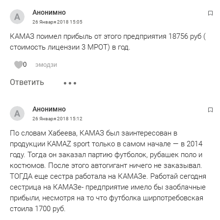
Генеральный директор: Хабеева Светлана Михайловна
Анонимно
КОРМИЛИСЬ в Набережных Челнах, около КАМАЗа. А
26 Января 2018
15:05
налоги платили в Москве. КАМАЗ всех любит, лицензии
КАМАЗ поимел прибыль от этого предприятия 18756 руб (
раздает. В Тольятти почему не взяли лицензию?
стоимость лицензии 3 МРОТ) в год.
0
эмодзи
Ответить
Анонимно
26 Января 2018
15:12
По словам Хабеева, КАМАЗ был заинтересован в
продукции KAMAZ sport только в самом начале — в 2014
году. Тогда он заказал партию футболок, рубашек поло и
костюмов. После этого автогигант ничего не заказывал.
ТОГДА еще сестра работала на КАМАЗе. Работай сегодня
сестрица на КАМАЗе- предприятие имело бы заоблачные
прибыли, несмотря на то что футболка ширпотребовская
стоила 1700 руб.