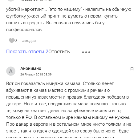
26 Января 2018
08:34
убогий маркетинг... "это по нашему" - налепить на обычную
футболку ужасный принт, не думать о новом, купить -
нашить и продать. Вы сначала поучились бы у
профессионалов.
0
эмодзи
Ответить
Показать ответы 2
Анонимно
26 Января 2018
08:39
Вот он показатель имиджа камаза. Столько денег
вбухивают в камаз мастер с громкими речами о
повышении узнаваемости и продаж благодаря победам в
дакаре. Но в итоге, продукцию камаза покупают только
те, кому не хватает денег на зарубежные модели и то,
только в РФ. В остальном мире камазы никому не нужны.
Про дакар в европе и в остальном мире никто толком и не
знает, так что идея с одеждой это сразу было ясно - будет
провал. Брать пример с мерседеса, типа они могут