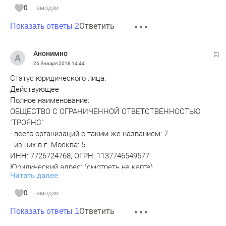
0
эмодзи
Ответить
Показать ответы 2
Анонимно
26 Января 2018
14:44
Статус юридического лица:
Действующее
Полное наименование:
ОБЩЕСТВО С ОГРАНИЧЕННОЙ ОТВЕТСТВЕННОСТЬЮ
"ТРОЯНС"
- всего организаций с таким же названием: 7
- из них в г. Москва: 5
ИНН: 7726724768, ОГРН: 1137746549577
Юридический адрес: (смотреть на карте)
Читать далее
117105, город Москва, Варшавское шоссе, д. 1, стр.1-2,
комната33; этаж 6
0
эмодзи
- по этому адресу зарегистрировано организаций: 1
Ответить
(действующих - 1, ликвидированных - 0)
Показать ответы 1
Руководитель: