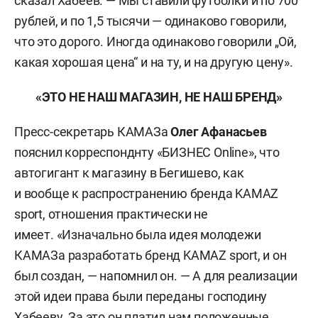
сказал Хабеев. — Мы ставили футболки и по 700
рублей, и по 1,5 тысячи — одинаково говорили,
что это дорого. Иногда одинаково говорили „Ой,
какая хорошая цена“ и на ту, и на другую цену».
«ЭТО НЕ НАШ МАГАЗИН, НЕ НАШ БРЕНД»
Пресс-секретарь КАМАЗа
Олег Афанасьев
пояснил корреспонднту «БИЗНЕС Online», что
автогигант к магазину в Бегишево, как
и вообще к распространению бренда KAMAZ
sport, отношения практически не
имеет. «Изначально была идея молодежи
КАМАЗа разработать бренд KAMAZ sport, и он
был создан, — напомнил он. — А для реализации
этой идеи права были переданы господину
Хабееву. За это он платил нам положенные