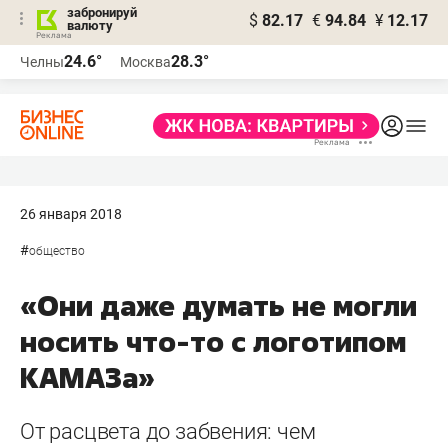
забронируй
$
82.17
€
94.84
¥
12.17
валюту
24.6°
28.3°
Челны
Москва
26 января 2018
#
общество
«Они даже думать не могли
носить что-то с логотипом
КАМАЗа»
От расцвета до забвения: чем