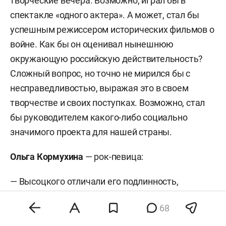
творческие вечера. Возможно, играл бы в
спектакле «одного актера». А может, стал бы
успешным режиссером исторических фильмов о
войне. Как бы он оценивал нынешнюю
окружающую российскую действительность?
Сложный вопрос, но точно не мирился бы с
несправедливостью, выражая это в своем
творчестве и своих поступках. Возможно, стал
бы руководителем какого-либо социально
значимого проекта для нашей страны.
Ольга Кормухина
— рок-певица:
— Высоцкого отличали его подлинность,
настоящесть, сумасшедшая энергия, огромная
68
внутренняя пробивная сила, мощь,
убежденность и абсолютная