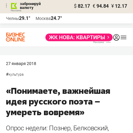
забронируй
$
82.17
€
94.84
¥
12.17
валюту
29.1°
24.7°
Челны
Москва
27 января 2018
#
культура
«Понимаете, важнейшая
идея русского поэта –
умереть вовремя»
Опрос недели: Познер, Белковский,