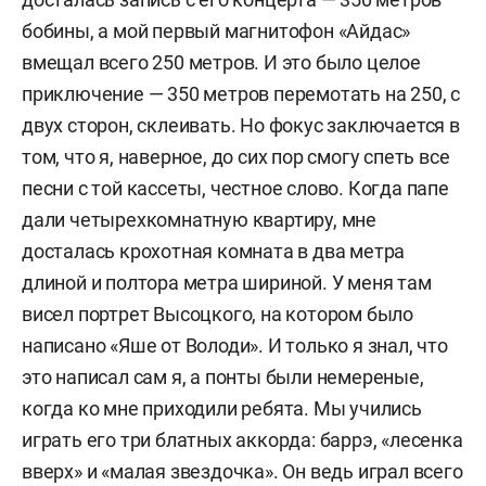
бобины, а мой первый магнитофон «Айдас»
вмещал всего 250 метров. И это было целое
приключение — 350 метров перемотать на 250, с
двух сторон, склеивать. Но фокус заключается в
том, что я, наверное, до сих пор смогу спеть все
песни с той кассеты, честное слово. Когда папе
дали четырехкомнатную квартиру, мне
досталась крохотная комната в два метра
длиной и полтора метра шириной. У меня там
висел портрет Высоцкого, на котором было
написано «Яше от Володи». И только я знал, что
это написал сам я, а понты были немереные,
когда ко мне приходили ребята. Мы учились
играть его три блатных аккорда: баррэ, «лесенка
вверх» и «малая звездочка». Он ведь играл всего