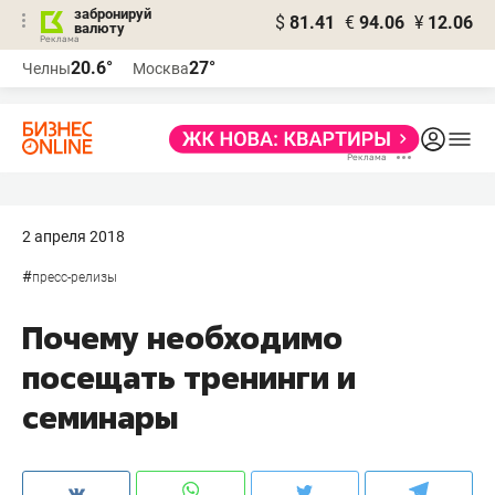
забронируй
$
81.41
€
94.06
¥
12.06
валюту
20.6°
27°
Челны
Москва
2 апреля 2018
#
пресс-релизы
Почему необходимо
посещать тренинги и
семинары