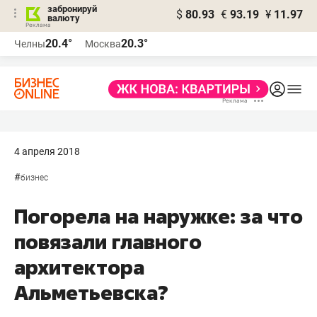
забронируй
$
80.93
€
93.19
¥
11.97
валюту
20.4°
20.3°
Челны
Москва
4 апреля 2018
#
бизнес
Погорела на наружке: за что
повязали главного
архитектора
Альметьевска?