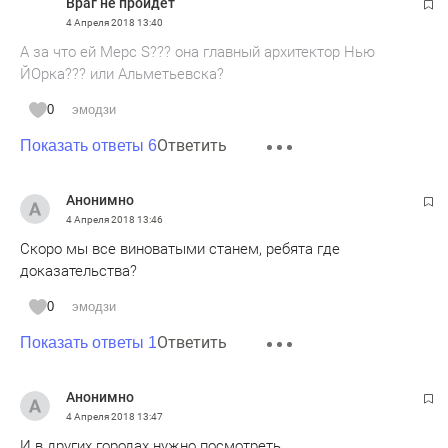
Враг не пройдет
4 Апреля 2018
13:40
А за что ей Мерс S??? она главный архитектор Нью
ЙОрка??? или Альметьевска?
0
эмодзи
Ответить
Показать ответы 6
Анонимно
4 Апреля 2018
13:46
Скоро мы все виноватыми станем, ребята где
доказательства?
0
эмодзи
Ответить
Показать ответы 1
Анонимно
4 Апреля 2018
13:47
И в других городах нужно посмотреть.