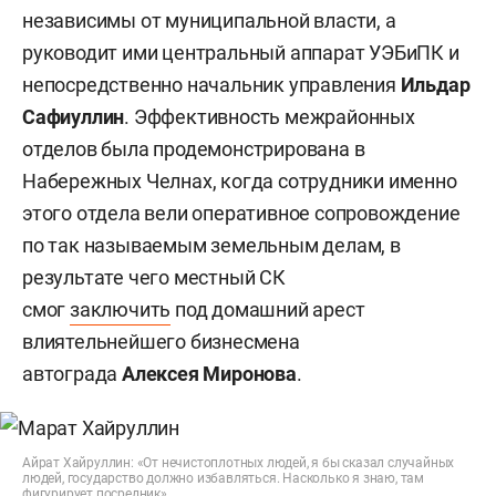
независимы от муниципальной власти, а
руководит ими центральный аппарат УЭБиПК и
непосредственно начальник управления
Ильдар
Сафиуллин
. Эффективность межрайонных
отделов была продемонстрирована в
Набережных Челнах, когда сотрудники именно
этого отдела вели оперативное сопровождение
по так называемым земельным делам, в
результате чего местный СК
смог
заключить
под домашний арест
влиятельнейшего бизнесмена
автограда
Алексея Миронова
.
Айрат Хайруллин: «От нечистоплотных людей, я бы сказал случайных
людей, государство должно избавляться. Насколько я знаю, там
фигурирует посредник»