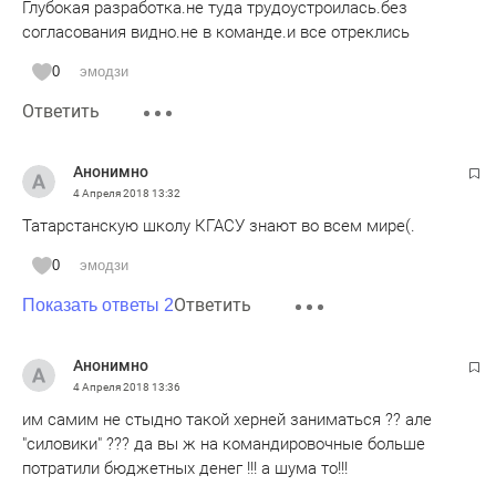
Глубокая разработка.не туда трудоустроилась.без
согласования видно.не в команде.и все отреклись
0
эмодзи
Ответить
Анонимно
4 Апреля 2018
13:32
Татарстанскую школу КГАСУ знают во всем мире(.
0
эмодзи
Ответить
Показать ответы 2
Анонимно
4 Апреля 2018
13:36
им самим не стыдно такой херней заниматься ?? але
"силовики" ??? да вы ж на командировочные больше
потратили бюджетных денег !!! а шума то!!!