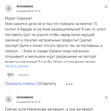
Анонимно
4 Апреля 2018
13:13
Мурат Сиразин!
Мне кажется дело не в том что поймали на взятке 15
тысяч! А бардак в системе разрешительной! Я как то хотел
поставить Щит на дороге,чтобы народ мимо едущий
заезжал и покупал натуральные продукты! Сделал
паспорт Щита и понял что его просто так не поставишь и
плюнул....! Знаю в городе Казани люди магазины
открывают и месяцами ждут разрешения на паспорт
вывески магазина! Если бы Мэры установили своим
Читать далее
решением не волокитить эти паспорта более 3 дней,тогда
бы и Девушку и Марата бы не поймали бы! Вспомнился
0
эмодзи
рассказ Зощенко когда милиционер чтобы заработать
Ответить
палки на поимки воров в транспорте на заднее сидение
Показать ответы 1
клал сетку с бутылкой водки,селедкой и хлебом и сам
претворялся спящим и как кто то видя безхозную катомку
Анонимно
брал себе милиционер вскакивал с места с криком
4 Апреля 2018
13:15
Держите Вора и так зарабатывал палку и боролся с
Сейчас если Маненкова заговорит, а она заговорит