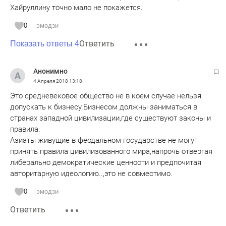
преступностью в городе!
Хайруллину точно мало не покажется.
0
эмодзи
Ответить
Показать ответы 4
Анонимно
4 Апреля 2018
13:18
Это средневековое общество не в коем случае нельзя
допускать к бизнесу.Бизнесом должны заниматься в
странах западной цивилизации,где существуют законы и
правила.
Азиаты живущие в феодальном государстве не могут
принять правила цивилизованного мира,напрочь отвергая
либерально демократические ценности и предпочитая
авторитарную идеологию..,это не совместимо.
0
эмодзи
Ответить