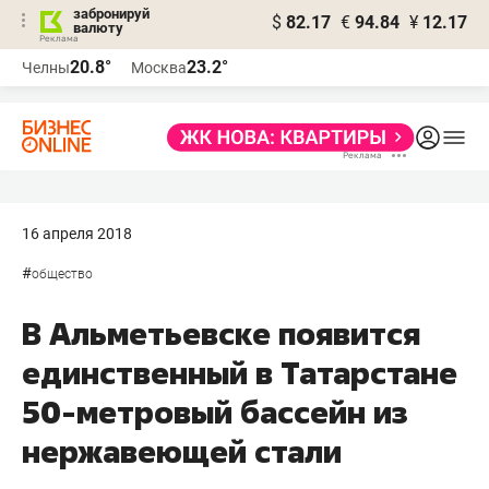
забронируй
$
82.17
€
94.84
¥
12.17
валюту
20.8°
23.2°
Челны
Москва
16 апреля 2018
#
общество
В Альметьевске появится
единственный в Татарстане
50-метровый бассейн из
нержавеющей стали