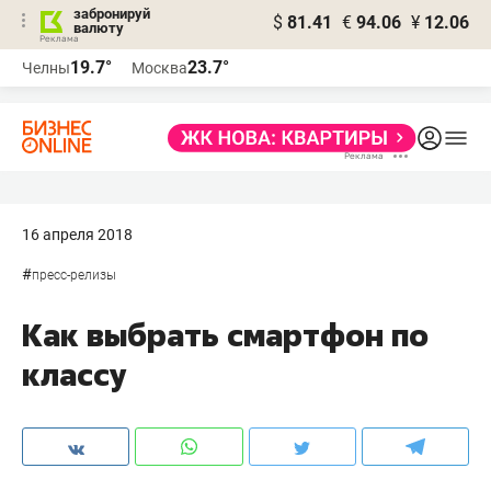
забронируй
$
81.41
€
94.06
¥
12.06
валюту
19.7°
23.7°
Челны
Москва
16 апреля 2018
#
пресс-релизы
Как выбрать смартфон по
классу