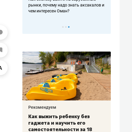
рафакте,
рынки, почему надо знать аксакалов и
о трехкратно
кредитов
чем интересен Оман?
клиентах и ч
Рекомендуем
Рекоме
лья
Как выжить ребенку без
Салих
есте
гаджета и научить его
«Если
а –
самостоятельности за 18
с мин