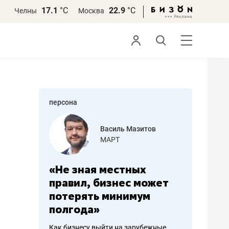
17.1
°С
22.9
°С
Челны
Москва
персона
еменова
Василь Мазитов
»
МАРТ
а: работа
«Не зная местных
«Мне лу
ечься
правил, бизнес может
не зара
вствовать
потерять минимум
чем пот
полгода»
репутац
пошиву
Как бизнесу выйти на зарубежные
Владелец от