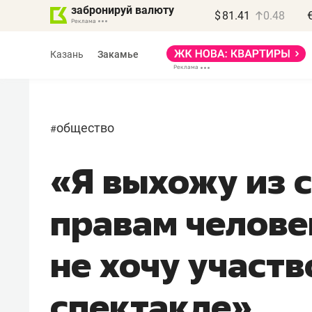
забронируй валюту
$
81.41
0.48
Казань
Закамье
общество
#
«Я выхожу из 
Василь Мазитов
МАРТ
правам челове
«Не зная местных
правил, бизнес может
не хочу участв
потерять минимум
полгода»
спектакле»
Как бизнесу выйти на зарубежные