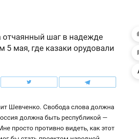
ов и
о трехкратном росте цен, дотошных
школьной формы о конт
клиентах и чудных запросах мастеров
налогах и развитии без 
 отчаянный шаг в надежде
 5 мая, где казаки орудовали
рит Шевченко. Свобода слова должна
ндуем
Рекомендуем
Россия должна быть республикой —
терапевт «Фороса»:
Дизайнер-прораб Ната
Мне просто противно видеть, как этот
кторский невроз» –
Наседкина: «Ремонт вм
человек не считает
с мебелью за 2 миллион
мог бы стать проектом народной