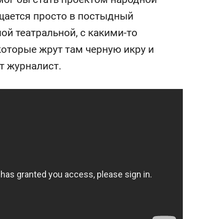
сверхнагрузку
для меня это челлендж
щается просто в постыдный
сом»
ой театральной, с какими-то
которые жрут там черную икру и
т журналист.