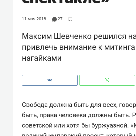
рынки, почему надо знать аксакал
чем интересен Оман?
11 мая 2018
27
Максим Шевченко решился на
привлечь внимание к митингам
нагайками
Свобода должна быть для всех, гово
Рекомендуем
Рекоме
быть, права человека должны быть. 
Падел, фитнес, танцы и даже
Психо
советской или хотя бы буржуазной. «
ниндзя-зал: как ТРЦ «Франт»
«Дире
стал Меккой для любителей
когда 
великий имперский проект, который 