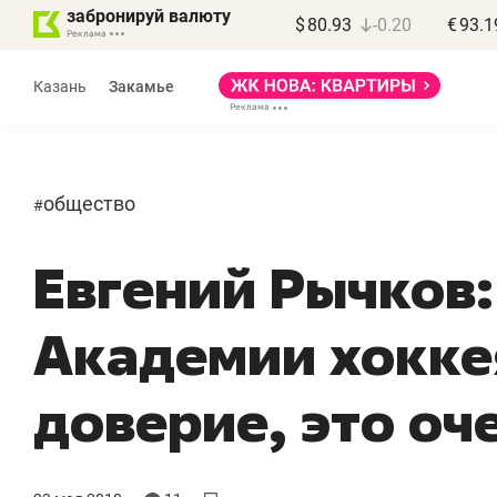
забронируй валюту
$
80.93
-0.20
€
93.1
Казань
Закамье
общество
#
Евгений Рычков:
Василь
МАРТ
Академии хокке
«Не зная мес
правил, бизн
доверие, это оч
потерять мин
полгода»
Как бизнесу выйти на