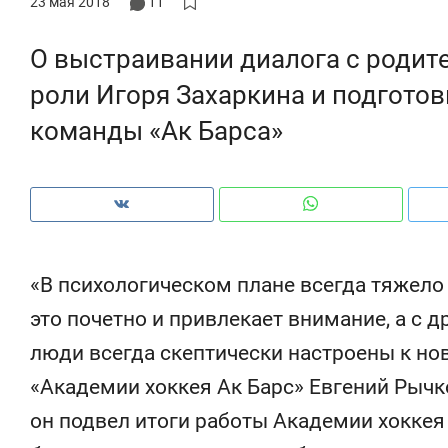
23 мая 2018
11
рынки, почему надо зн
чем интересен Оман?
О выстраивании диалога с родит
роли Игоря Захаркина и подготов
команды «Ак Барса»
«В психологическом плане всегда тяжело
это почетно и привлекает внимание, а с д
люди всегда скептически настроены к но
дуем
Рекомендуем
«Академии хоккея Ак Барс» Евгений Рычк
ер-прораб Наталья
Как выжить ребенку без
ина: «Ремонт вместе
гаджета и научить его
он подвел итоги работы Академии хоккея 
лью за 2 миллиона –
самостоятельности за 1