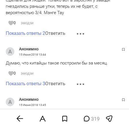
Сделали для людей. Только вот в зарослях у заводи
гнездились раньше утки, теперь их не будет, с
вероятностью 3/4. Мэнге Тау
0
эмодзи
Ответить
Показать ответы 2
Анонимно
15 Июня 2018
13:44
Думаю, что китайцы такое построили бы за месяц.
0
эмодзи
Ответить
Показать ответы 3
Анонимно
15 Июня 2018
13:45
Хорош любоваться впопыхах построенным новоделом.
319
Позвоните лучше маме, поцелуйте жену и детей.