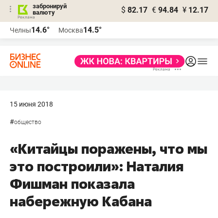
забронируй
$
82.17
€
94.84
¥
12.17
валюту
14.6°
14.5°
Челны
Москва
15 июня 2018
#
общество
«Китайцы поражены, что мы
это построили»: Наталия
Фишман показала
набережную Кабана