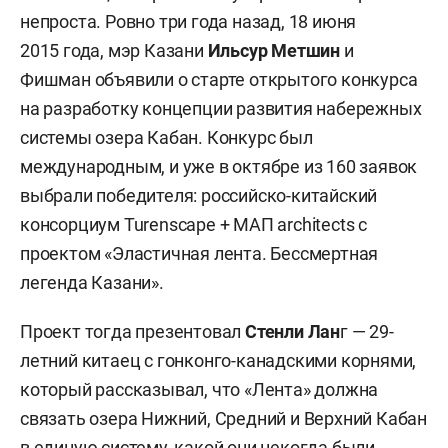
непроста. Ровно три года назад, 18 июня
2015 года, мэр Казани
Ильсур Метшин
и
Фишман объявили о старте открытого конкурса
на разработку концепции развития набережных
системы озера Кабан. Конкурс был
международным, и уже в октябре из 160 заявок
выбрали победителя: российско-китайский
консорциум Turenscape + МАП architects с
проектом «Эластичная лента. Бессмертная
легенда Казани».
Проект тогда презентовал
Cтенли Лан
г — 29-
летний китаец с гонконго-канадскими корнями,
который рассказывал, что «Лента» должна
связать озера Нижний, Средний и Верхний Кабан
в единую систему, какой они некогда были,