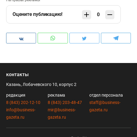
На правах рекламы
Оцените публикацию!
0
контакты
Казань, Лобачевского 10, корпус 2
редакция
реклама
отдел персонала
8 (843) 202-12-10
8 (843) 203-48-47
staff@business-
info@business-
mir@business-
gazeta.ru
gazeta.ru
gazeta.ru