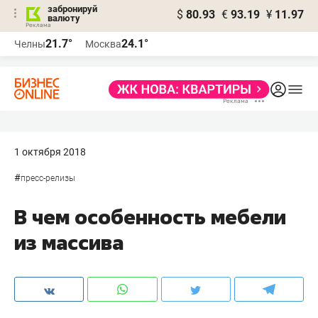
забронируй
$
80.93
€
93.19
¥
11.97
валюту
21.7°
24.1°
Челны
Москва
1 октября 2018
#
пресс-релизы
В чем особенность мебели
из массива