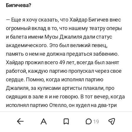
Бигичева?
— Еще я хочу сказать, что Хайдар Бигичев внес
огромный вклад в то, что нашему театру оперы
и балета имени Мусы Джалиля дали статус
академического. Это был великий певец,
память о нем не должна предаться забвению.
Хайдар прожил всего 49 лет, всегда был занят
работой, каждую партию пропускал через свое
сердце. Помню, когда исполнял партию
Джалиля, за кулисами артисты плакали, про
сидящих в зале я и не говорю. В тот вечер, когда
исполнял партию Отелло, он худел на два-три
килограмма. Бигичев был достоин звания
19
народного артиста СССР давно. Какое там —
даже народного артиста России не дали. Хайдар