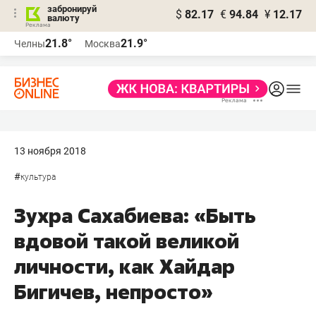
забронируй
$
82.17
€
94.84
¥
12.17
валюту
21.8°
21.9°
Челны
Москва
13 ноября 2018
#
культура
Зухра Сахабиева: «Быть
вдовой такой великой
личности, как Хайдар
Бигичев, непросто»