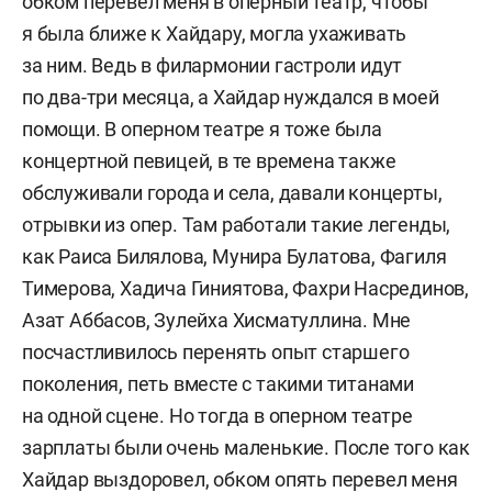
обком перевел меня в оперный театр, чтобы
я была ближе к Хайдару, могла ухаживать
за ним. Ведь в филармонии гастроли идут
по два-три месяца, а Хайдар нуждался в моей
помощи. В оперном театре я тоже была
концертной певицей, в те времена также
обслуживали города и села, давали концерты,
отрывки из опер. Там работали такие легенды,
как Раиса Билялова, Мунира Булатова, Фагиля
Тимерова, Хадича Гиниятова, Фахри Насрединов,
Азат Аббасов, Зулейха Хисматуллина. Мне
посчастливилось перенять опыт старшего
поколения, петь вместе с такими титанами
на одной сцене. Но тогда в оперном театре
зарплаты были очень маленькие. После того как
Хайдар выздоровел, обком опять перевел меня