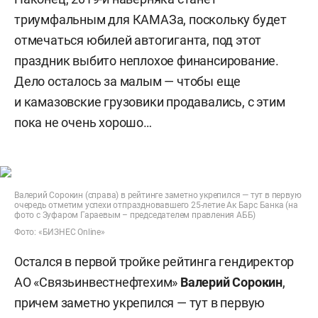
триумфальным для КАМАЗа, поскольку будет
отмечаться юбилей автогиганта, под этот
праздник выбито неплохое финансирование.
Дело осталось за малым — чтобы еще
и камазовские грузовики продавались, с этим
пока не очень хорошо…
Валерий Сорокин (справа) в рейтинге заметно укрепился — тут в первую
очередь отметим успехи отпраздновавшего 25-летие Ак Барс Банка (на
фото с Зуфаром Гараевым – председателем правления АББ)
Фото: «БИЗНЕС Online»
Остался в первой тройке рейтинга гендиректор
АО «Связьинвестнефтехим»
Валерий Сорокин
,
причем заметно укрепился — тут в первую