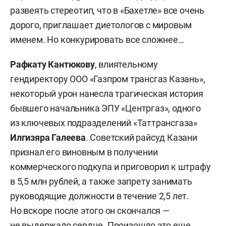
развеять стереотип, что в «Бахетле» все очень
дорого, приглашает диетологов с мировым
именем. Но конкурировать все сложнее…
Рафкату Кантюкову
, влиятельному
гендиректору ООО «Газпром трансгаз Казань»,
некоторый урон нанесла трагическая история
бывшего начальника ЭПУ «Центргаз», одного
из ключевых подразделений «Таттрансгаза»
Илгизяра Галеева
. Советский райсуд Казани
признал его виновным в получении
коммерческого подкупа и приговорил к штрафу
в 5,5 млн рублей, а также запрету занимать
руководящие должности в течение 2,5 лет.
Но вскоре после этого он скончался —
не выдержало сердце. Произошло это еще