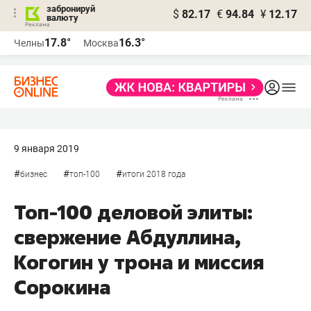
забронируй
$
82.17
€
94.84
¥
12.17
валюту
17.8°
16.3°
Челны
Москва
9 января 2019
#
#
#
бизнес
топ-100
итоги 2018 года
Топ-100 деловой элиты:
свержение Абдуллина,
Когогин у трона и миссия
Сорокина