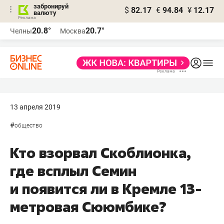
забронируй
$
82.17
€
94.84
¥
12.17
валюту
20.8°
20.7°
Челны
Москва
13 апреля 2019
#
общество
Кто взорвал Скоблионка,
где всплыл Семин
и появится ли в Кремле 13-
метровая Сююмбике?