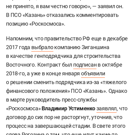
не принято, я вам честно говорю», — заявил он.
В ПСО «Казань» отказались комментировать
позицию «Роскосмоса».
Напомним, что правительство РФ еще в декабре
2017 года
выбрало
компанию Зиганшина
в качестве генподрядчика для строительства
Восточного. Контракт был
подписан
в октябре
2018-го, а уже в конце января
объявили
о решении сменить подрядчика из-за «тяжелого
финансового положения» ПСО «Казань». Однако
в марте руководитель пресс-службы
«Роскосмоса»
Владимир Устименко
заявлял
, что
договор до сих пор не расторгнут, уточнив, что
процесс на завершающей стадии. В свете этого
слова Рогозина о том, что еще идут какие-то