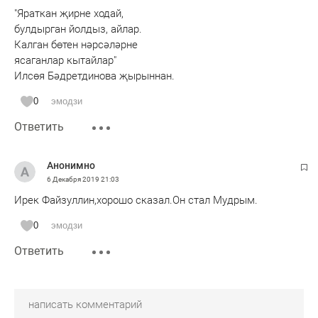
"Яраткан җирне ходай,
булдырган йолдыз, айлар.
Калган бөтен нәрсәләрне
ясаганлар кытайлар"
Илсөя Бәдретдинова җырыннан.
0
эмодзи
Ответить
Анонимно
6 Декабря 2019
21:03
Ирек Файзуллин,хорошо сказал.Он стал Мудрым.
0
эмодзи
Ответить