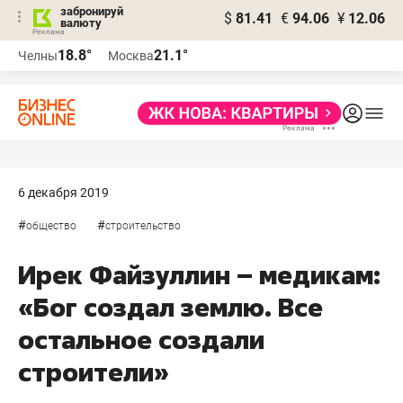
забронируй
$
81.41
€
94.06
¥
12.06
валюту
18.8°
21.1°
Челны
Москва
6 декабря 2019
#
#
общество
строительство
Ирек Файзуллин – медикам:
«Бог создал землю. Все
остальное создали
строители»