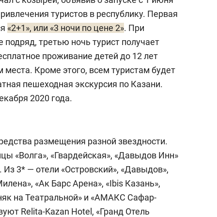
ривлечения туристов в республику. Первая
ся
«2+1», или «3 ночи по цене 2»
. При
е подряд, третью ночь турист получает
бесплатное проживание детей до 12 лет
 места. Кроме этого, всем туристам будет
тная пешеходная экскурсия по Казани.
екабря 2020 года.
средства размещения разной звездности.
ницы «Волга», «Гвардейская», «Давыдов Инн»
 Из 3* — отели «Островский», «Давыдов»,
илена», «Ак Барс Арена», «Ibis Казань»,
бняк на Театральной» и «АМАКС Сафар-
уют Relita-Kazan Hotel, «Гранд Отель