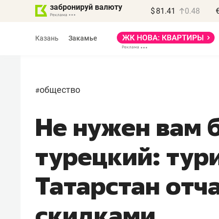
забронируй валюту
$
81.41
0.48
Казань
Закамье
общество
#
Не нужен вам 
Василь Мазитов
МАРТ
турецкий: тур
«Не зная местных
правил, бизнес может
Татарстан отч
потерять минимум
полгода»
скидками
Как бизнесу выйти на зарубежные