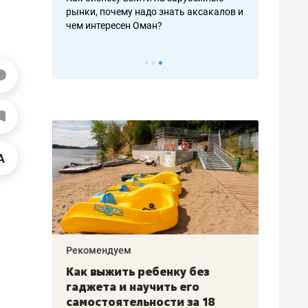
рафакте,
рынки, почему надо знать аксакалов и
о трехкратно
кредитов
чем интересен Оман?
клиентах и ч
Рекомендуем
Рекоме
лья
Как выжить ребенку без
Салих
есте
гаджета и научить его
«Если
а –
самостоятельности за 18
с мин