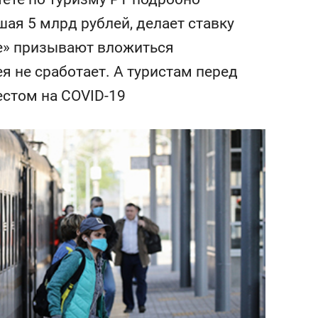
сверхнагрузку
для меня это челлендж
шая 5 млрд рублей, делает ставку
сом»
ne» призывают вложиться
я не сработает. А туристам перед
естом на COVID-19