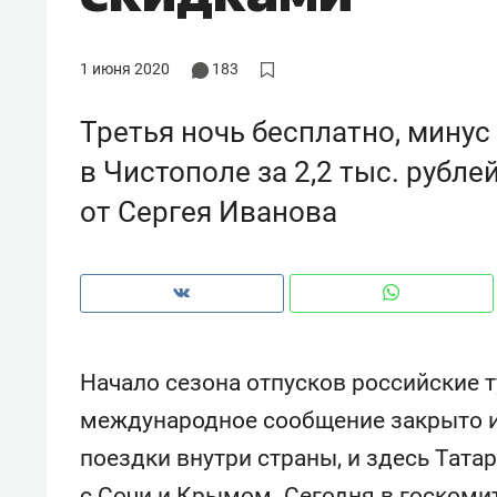
рынки, почему надо знать аксакал
чем интересен Оман?
1 июня 2020
183
Третья ночь бесплатно, минус 
в Чистополе за 2,2 тыс. рубле
от Сергея Иванова
Начало сезона отпусков российские 
Рекомендуем
Рекоме
международное сообщение закрыто и
Оставить шум за волной: как
Психо
поездки внутри страны, и здесь Тата
строят тишину в казанском
«Дире
ЖК «Заря»
когда 
с Сочи и Крымом. Сегодня в госкоми