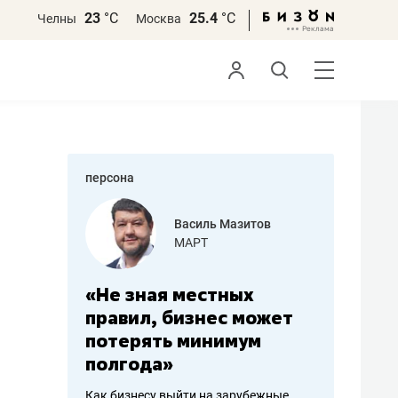
23
°С
25.4
°С
Челны
Москва
персона
еменова
Василь Мазитов
»
МАРТ
а: работа
«Не зная местных
«Мне лу
ечься
правил, бизнес может
не зара
вствовать
потерять минимум
чем пот
полгода»
репутац
пошиву
Как бизнесу выйти на зарубежные
Владелец от