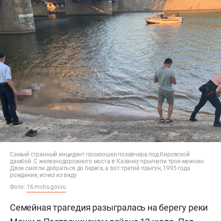
Самый странный инцидент произошел позавчера под Кировской
дамбой. С железнодорожного моста в Казанку прыгнули трое мужчин.
Двое смогли добраться до берега, а вот третий прыгун, 1995 года
рождения, исчез из виду
Фото:
16.mchs.gov.ru
Семейная трагедия разыгралась на берегу реки