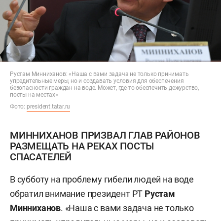
Рустам Минниханов: «Наша с вами задача не только принимать
упредительные меры, но и создавать условия для обеспечения
безопасности граждан на воде. Может, где-то обеспечить дежурство,
посты на местах»
Фото:
president.tatar.ru
МИННИХАНОВ ПРИЗВАЛ ГЛАВ РАЙОНОВ
РАЗМЕЩАТЬ НА РЕКАХ ПОСТЫ
СПАСАТЕЛЕЙ
В субботу на проблему гибели людей на воде
обратил внимание президент РТ
Рустам
Минниханов
. «Наша с вами задача не только