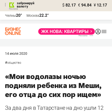
забронируй
$
82.17
€
94.84
¥
12.17
валюту
20°
22.2°
Челны
Москва
14 июля 2020
#
общество
«Мои водолазы ночью
подняли ребенка из Меши,
его отца до сих пор ищем»
За два дня в Татарстане на дно ушли 12