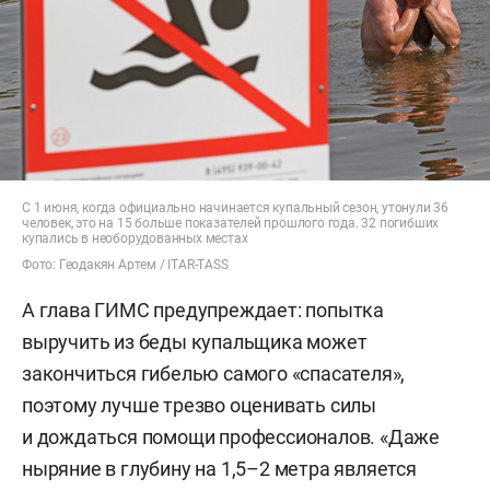
С 1 июня, когда официально начинается купальный сезон, утонули 36
человек, это на 15 больше показателей прошлого года. 32 погибших
купались в необорудованных местах
Фото: Геодакян Артем / ITAR-TASS
А глава ГИМС предупреждает: попытка
выручить из беды купальщика может
закончиться гибелью самого «спасателя»,
поэтому лучше трезво оценивать силы
и дождаться помощи профессионалов. «Даже
ныряние в глубину на 1,5–2 метра является