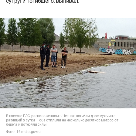
супруги погибшего, выпивал.
В поселке ГЭС, расположенном в Челнах, погибли двое мужчин с
разницей в сутки — оба отплыли на несколько десятков метров от
берега и потеряли силы
Фото:
16.mchs.gov.ru