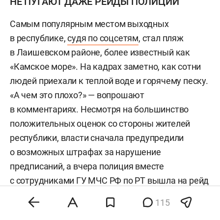
НЕ ПУГАЮТ ДАЖЕ РЕЙДЫ ПОЛИЦИИ
Самым популярным местом выходных
в республике,
судя по соцсетям
, стал пляж
в Лаишевском районе, более известный как
«Камское море». На кадрах заметно, как сотни
людей приехали к теплой воде и горячему песку.
«А чем это плохо?» — вопрошают
в комментариях. Несмотря на большинство
положительных оценок со стороны жителей
республики, власти сначала предупредили
о возможных штрафах за нарушение
предписаний, а вчера полиция вместе
с сотрудниками ГУ МЧС РФ по РТ вышла на рейд
по пляжу и начала штрафовать людей.
115
«Напоминаем вам, что официально пляж