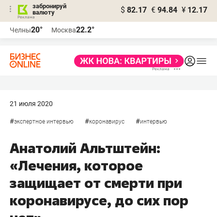
забронируй
$
82.17
€
94.84
¥
12.17
валюту
20°
22.2°
Челны
Москва
21 июля 2020
#
#
#
экспертное интервью
коронавирус
интервью
Анатолий Альтштейн:
«Лечения, которое
защищает от смерти при
коронавирусе, до сих пор