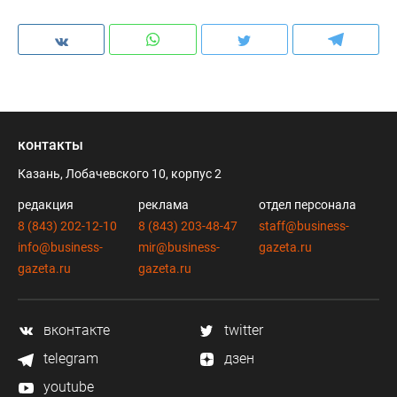
контакты
Казань, Лобачевского 10, корпус 2
редакция
реклама
отдел персонала
8 (843) 202-12-10
8 (843) 203-48-47
staff@business-
info@business-
mir@business-
gazeta.ru
gazeta.ru
gazeta.ru
вконтакте
twitter
telegram
дзен
youtube