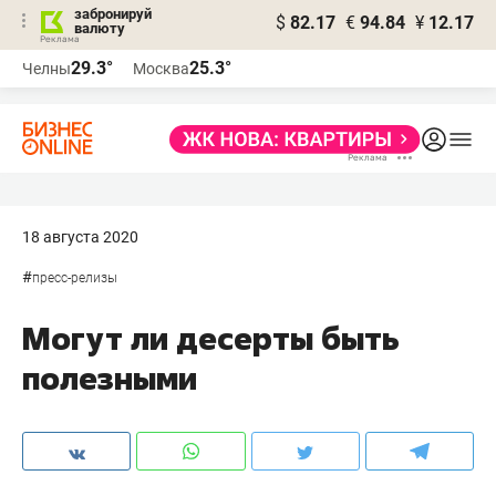
забронируй
$
82.17
€
94.84
¥
12.17
валюту
29.3°
25.3°
Челны
Москва
18 августа 2020
#
пресс-релизы
Могут ли десерты быть
полезными