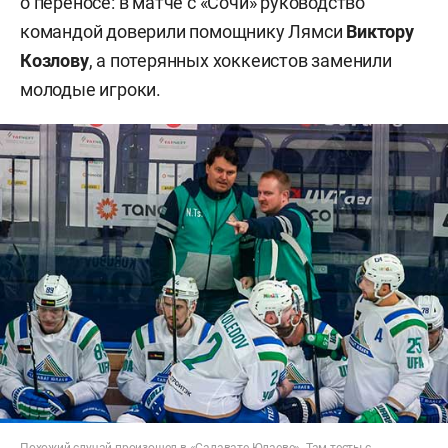
о переносе: в матче с «Сочи» руководство
командой доверили помощнику Лямси
Виктору
Козлову
, а потерянных хоккеистов заменили
молодые игроки.
Похожий случай произошел в «Салавате Юлаеве». Там тесты с