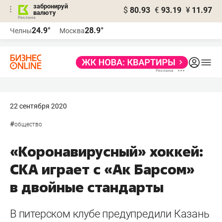
забронируй
$
80.93
€
93.19
¥
11.97
валюту
24.9°
28.9°
Челны
Москва
22 сентября 2020
#
общество
«Коронавирусный» хоккей:
СКА играет с «Ак Барсом»
в двойные стандарты
В питерском клубе предупредили Казань