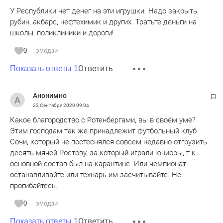
У Республики нет денег на эти игрушки. Надо закрыть
рубин, акбарс, нефтехимик и других. Тратьте деньги на
школы, поликлиники и дороги!
0
эмодзи
Ответить
Показать ответы 1
Анонимно
23 Сентября 2020
09:04
Какое благородство с Ротенбергами, вы в своём уме?
Этим господам так же принадлежит футбольный клуб
Сочи, который не постеснялся совсем недавно отгрузить
десять мячей Ростову, за который играли юниоры, т.к.
основной состав был на карантине. Или чемпионат
останавливайте или технарь им засчитывайте. Не
прогибайтесь.
0
эмодзи
Ответить
Показать ответы 1