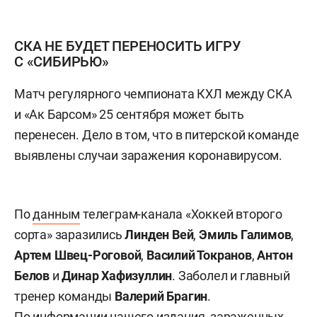
СКА НЕ БУДЕТ ПЕРЕНОСИТЬ ИГРУ
С «СИБИРЬЮ»
Матч регулярного чемпионата КХЛ между СКА
и «Ак Барсом» 25 сентября может быть
перенесен. Дело в том, что в питерской команде
выявлены случаи заражения коронавирусом.
По
данным
телеграм-канала «Хоккей второго
сорта» заразились
Линден Вей
,
Эмиль Галимов
,
Артем Швец-Роговой
,
Василий Токранов
,
Антон
Белов
и
Динар Хафизуллин
. Заболел и главный
тренер команды
Валерий Брагин
.
По информации нашего издания, зараженных